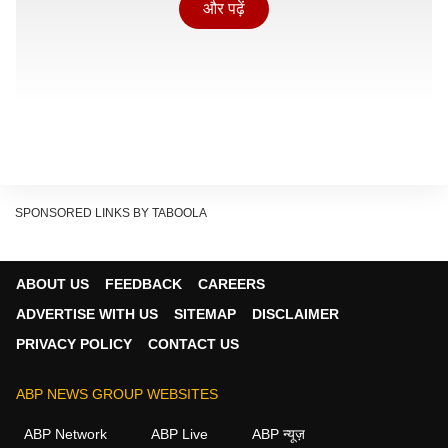
और पढ़ें
SPONSORED LINKS BY TABOOLA
ABOUT US
FEEDBACK
CAREERS
ADVERTISE WITH US
SITEMAP
DISCLAIMER
UAE ने बयान जारी कर क्या दी जानकारी?
PRIVACY POLICY
CONTACT US
Show Quick Read
ABP NEWS GROUP WEBSITES
Key points generated by AI, verified by newsroom
ABP Network
ABP Live
ABP न्यूज़
इस घटना की जानकारी अबू धाबी मीडिया ऑफिस ने रविवार (17