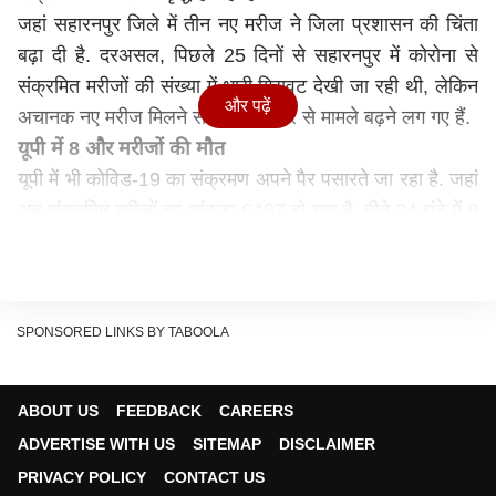
जहां सहारनपुर जिले में तीन नए मरीज ने जिला प्रशासन की चिंता
बढ़ा दी है. दरअसल, पिछले 25 दिनों से सहारनपुर में कोरोना से
संक्रमित मरीजों की संख्या में भारी गिरावट देखी जा रही थी, लेकिन
और पढ़ें
अचानक नए मरीज मिलने से एक बार फिर से मामले बढ़ने लग गए हैं.
यूपी में 8 और मरीजों की मौत
यूपी में भी कोविड-19 का संक्रमण अपने पैर पसारते जा रहा है. जहां
अब संक्रमित मरीजों का आंकड़ा 6497 हो गया है. बीते 24 घंटे में 8
और कोरोना संक्रमित मरीजों की मौत हो गई है.
इनमें दो मेरठ के, बस्ती, संतकबीरनगर, प्रतापगढ़, गोरखपुर, बरेली
और इटावा का एक-एक मरीज शामिल था. वहीं, राज्य में मरने वालों
की संख्या 169 हो गई है. हालांकि, कुल 3660 मरीज कोरोना को
SPONSORED LINKS BY TABOOLA
परास्त कर घर जा चुके हैं. इस वक्त प्रदेश में एक्टिव केस 2668 हैं.
यह भी पढ़ें:
ABOUT US
FEEDBACK
CAREERS
372 साल में पहली बार ईद पर ताज में छाया सन्नाटा, 17 मार्च से
ADVERTISE WITH US
SITEMAP
DISCLAIMER
कोरोना की वजह से ताजमहल बंद
PRIVACY POLICY
CONTACT US