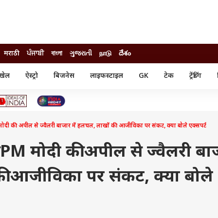
मराठी
ਪੰਜਾਬੀ
বাংলা
ગુજરાતી
நாடு
దేశం
खेल
ऐस्ट्रो
बिजनेस
लाइफस्टाइल
GK
टेक
ट्रेंडिंग
ंजन
ऑटो
खेल
ुड
कार
क्रिकेट
री सिनेमा
टेक्नोलॉजी
शिक्षा
ल सिनेमा
ोदी की अपील से ज्वैलरी बाजार में हलचल, लाखों की आजीविका पर संकट, क्या बोले एक्सपर्ट
मोबाइल
रिजल्ट
्रिटीज
चैटजीपीटी
नौकरी
ी
 PM मोदी की अपील से ज्वैलरी बा
गैजेट
वेब स्टोरीज
की आजीविका पर संकट, क्या बोले
यूटिलिटी न्यूज़
कल्चर
फैक्ट चेक