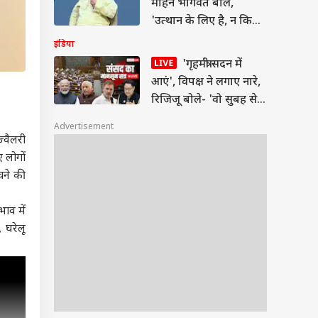
मोहन भागवत बोले,
'उत्थान के लिए है, न कि
कोई...'
इंडिया
'गृहमंत्री सदन में
आएं', विपक्ष ने लगाए नारे,
रिजिजू बोले- 'वो सुबह से
शाम संसद में रहते हैं'
Advertisement
्वैलरी
ए लोगों
चने की
ाव में
 घरेलू