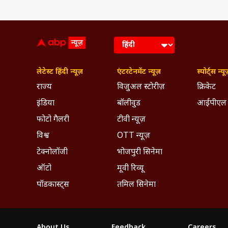
लेटेस्ट हिंदी न्यूज़
एंटरटेनमेंट न्यूज़
स्पोर्ट्स न्यू
राज्य
विजुअल स्टोरीज़
क्रिकेट
इंडिया
बॉलीवुड
आईपीएल
फोटो गैलरी
टीवी न्यूज़
विश्व
OTT न्यूज़
टेक्नोलॉजी
भोजपुरी सिनेमा
ऑटो
मूवी रिव्यू
पॉडकास्ट्स
तमिल सिनेमा
About Us
Feedback
Careers