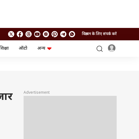
विज्ञापन के लिए संपर्क करें
शिक्षा
ऑटो
अन्य
बिजनेस
लाइफस्टाइल
पर्सनल फाइनेंस
स्वास्थ्य
स्टॉक मार्केट
ट्रैवल
म्यूचुअल फंड्स
फूड
क्रिप्टो
फैशन
आईपीओ
Health and Fitness
Advertisement
जार
फोटो गैलरी
जनरल नॉलेज
वीडियो