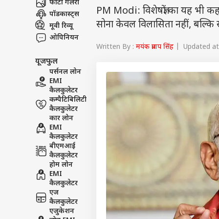
फोटो गैलरी
PM Modi: विशेषज्ञों का यह भी कहन
पॉडकास्ट्स
सोना केवल विलासिता नहीं, बल्कि 
मूवी रिव्यू
ओपिनियन
Written By :
मयंक प्रताप सिंह
| Updated at 
यूजफुल
पर्सनल लोन
EMI
कैलकुलेटर
कम्पैटिबिलिटी
कैलकुलेटर
कार लोन
EMI
कैलकुलेटर
बीएमआई
कैलकुलेटर
होम लोन
EMI
कैलकुलेटर
एज
कैलकुलेटर
एजुकेशन