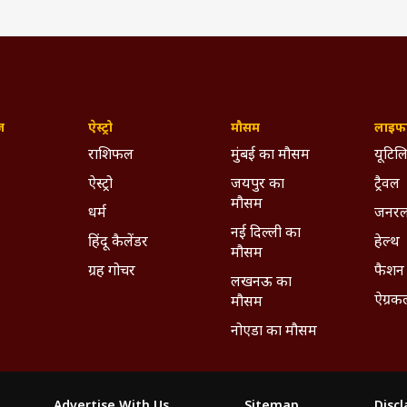
ज़
ऐस्ट्रो
मौसम
लाइफस
राशिफल
मुंबई का मौसम
यूटिलि
ऐस्ट्रो
जयपुर का
ट्रैवल
मौसम
धर्म
जनरल
नई दिल्ली का
हिंदू कैलेंडर
हेल्थ
मौसम
ग्रह गोचर
फैशन
लखनऊ का
ऐग्रक
मौसम
नोएडा का मौसम
Advertise With Us
Sitemap
Disc