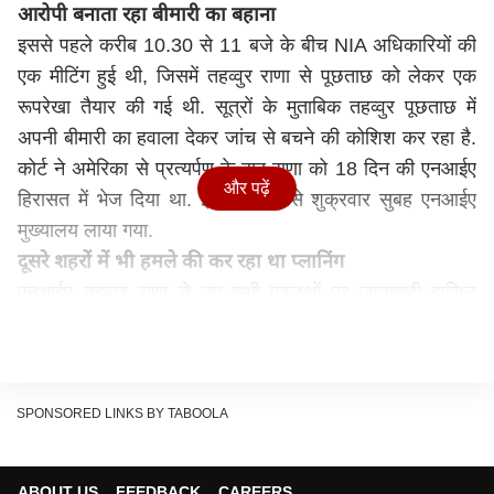
आरोपी बनाता रहा बीमारी का बहाना
इससे पहले करीब 10.30 से 11 बजे के बीच NIA अधिकारियों की
एक मीटिंग हुई थी, जिसमें तहव्वुर राणा से पूछताछ को लेकर एक
रूपरेखा तैयार की गई थी. सूत्रों के मुताबिक तहव्वुर पूछताछ में
अपनी बीमारी का हवाला देकर जांच से बचने की कोशिश कर रहा है.
कोर्ट ने अमेरिका से प्रत्यर्पण के बाद राणा को 18 दिन की एनआईए
और पढ़ें
हिरासत में भेज दिया था. इसके बाद उसे शुक्रवार सुबह एनआईए
मुख्यालय लाया गया.
दूसरे शहरों में भी हमले की कर रहा था प्लानिंग
एनआईए तहव्वुर राणा से उन सभी पहलुओं पर जानकारी हासिल
करना चाहती है, जो भारत में आतंकवादी नेटवर्क और 26/11 हमले
की साजिश से जुड़े हैं. तहव्वुर राणा पर डेविड कोलमैन हेडली,
लश्कर-ए-तैयबा (LeT) हरकत-उल-जिहादी इस्लामी (HUJI) और
पाकिस्तान के अन्य आतंकियों के साथ मिलकर 2008 में मुंबई में
SPONSORED LINKS BY TABOOLA
आतंकी हमलों को अंजाम देने की साजिश रचने का आरोप है.
जांच एजेंसी को इस बात का शक है कि तहव्वुर राणा ने कई भारत के
ABOUT US
FEEDBACK
CAREERS