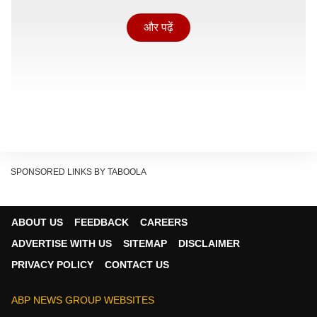
और पढ़ें
SPONSORED LINKS BY TABOOLA
ABOUT US
FEEDBACK
CAREERS
ADVERTISE WITH US
SITEMAP
DISCLAIMER
PRIVACY POLICY
CONTACT US
वीडियो में देखा जा सकता है कि डीके शिवकुमार माला से एक सेब
निकालते हैं, उसका एक टुकड़ा खाते हैं और फिर बाकी सेब वहां
ABP NEWS GROUP WEBSITES
मौजूद समर्थकों की ओर फेंकने लगते हैं. कार्यक्रम में मौजूद लोग भी