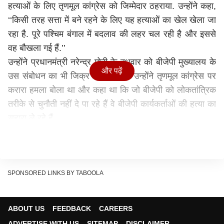
हत्याओं के लिए तृणमूल कांग्रेस को जिम्मेदार ठहराया. उन्होंने कहा,
‘‘किसी तरह सत्ता में बने रहने के लिए यह हत्याओं का खेल खेला जा
रहा है. पूरे पश्चिम बंगाल में बदलाव की लहर चल रही है और इससे
वह बौखला गई हैं.’’
उन्होंने प्रधानमंत्री नरेन्द्र मोदी के बुधवार को बीजेपी मुख्यालय के
और पढ़ें
उस संबोधन का भी जिक्र किया जिसमें उन्होंने तृणमूल कांग्रेस पर
करारा हमला बोला था और कहा था कि जो बीजेपी को लोकतांत्रिक
तरीके से चुनौती नहीं दे पा रहे हैं वे बीजेपी कार्यकर्ताओं की हत्या का
सहारा ले रहे हैं.
भाटिया ने कहा, ‘‘आप (ममता बनर्जी) जानती हैं कि आप बीजेपी की
विचारधारा का मुकाबला नहीं कर सकतीं. इसलिए बीजेपी के लगभग
115 कार्यकर्ताओं को मौत के घाट उतार दिया गया.’’ बीजेपी के इस
प्रकार के आरोपों को तृणमूल कांग्रेस की सरकार लगातार खारिज
SPONSORED LINKS BY TABOOLA
करती रही है. कई बीजेपी कार्यकर्ताओं का नाम लेते हुए भाटिया ने
आरोप लगाया कि सभी की हत्या राज्य की सत्ताधारी पार्टी के इशारे पर
ABOUT US
FEEDBACK
CAREERS
की गई.
ADVERTISE WITH US
SITEMAP
DISCLAIMER