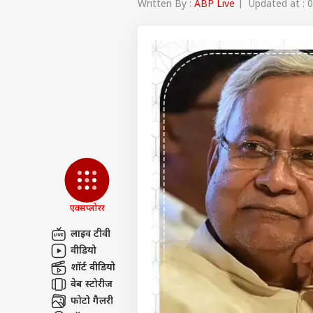
Written By :
ABP Live
| Updated at : 0
एक्सप्लोरर
लाइव टीवी
वीडियो
पर्सनल
शॉर्ट वीडियो
वेब स्टोरीज
टॉप
फोटो गैलरी
हॅलो गेस्ट