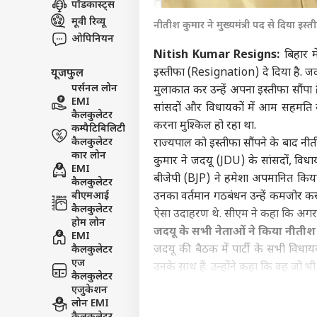
पॉडकास्ट्स
उत्तर
मूवी रिव्यू
नीतीश कुमार ने मुख्यमंत्री पद से दिया इस्त
एडवर्टाइज विथ अस
ओपिनियन
प्राइवेसी पॉलिसी
Nitish Kumar Resigns:
बिहार म
इस्तीफा (Resignation) दे दिया है. 
यूजफुल
कॉन्टैक्ट अस
पर्सनल लोन
मुलाकात कर उन्हें अपना इस्तीफा सौंपा 
सेंड फीडबैक
EMI
यूपी
सांसदों और विधायकों में आम सहमति ब
कैलकुलेटर
अबाउट अस
का म
करना मुश्किल हो रहा था.
कम्पैटिबिलिटी
बारि
ओटीट
करियर्स
कैलकुलेटर
राज्यपाल को इस्तीफा सौंपने के बाद न
कार लोन
कुमार ने जदयू (JDU) के सांसदों, विध
EMI
बीजेपी (BJP) ने हमेशा अपमानित किय
कैलकुलेटर
बीएमआई
उनका वर्तमान गठबंधन उन्हें कमजोर क
कैलकुलेटर
ऐसा उदाहरण थे. सीएम ने कहा कि अगर वे 
कंगन
होम लोन
विधा
जदयू के सभी नेताओं ने किया नीतीश
EMI
LOGIN
कंफर
जदयू की बैठक में पार्टी के सभी विध
कैलकुलेटर
सकते 
एज
उनके साथ हैं. उन्होंने कहा कि वह जो भी 
कैलकुलेटर
अध्यक्ष उपेंद्र कुशवाहा ने ट्वीट किया,
एजुकेशन
महागठबंधन भी नीतीश कुमार के सा
लोन EMI