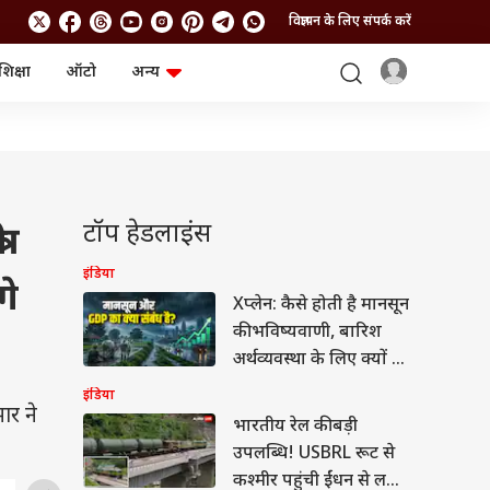
विज्ञापन के लिए संपर्क करें
शिक्षा
ऑटो
अन्य
बिजनेस
लाइफस्टाइल
पर्सनल फाइनेंस
स्वास्थ्य
स्टॉक मार्केट
ट्रैवल
म्यूचुअल फंड्स
फूड
क्रिप्टो
फैशन
आईपीओ
Health and Fitness
टॉप हेडलाइंस
ी
फोटो गैलरी
जनरल नॉलेज
इंडिया
गे
Xप्लेन: कैसे होती है मानसून
वीडियो
की भविष्यवाणी, बारिश
अर्थव्यवस्था के लिए क्यों है
जरूरी?
इंडिया
ार ने
भारतीय रेल की बड़ी
उपलब्धि! USBRL रूट से
कश्मीर पहुंची ईंधन से लदी