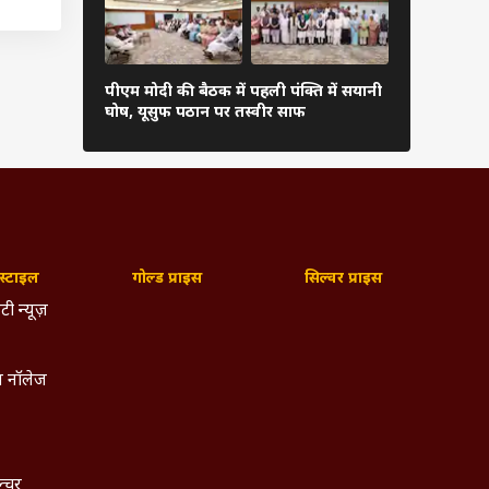
पार्टी
विधायक
लचल पर
पीएम मोदी की बैठक में पहली पंक्ति में सयानी
बारिश में रा
घोष, यूसुफ पठान पर तस्वीर साफ
शाह खुद थाम
ार में
म किसी
Bihar)
्टाइल
गोल्ड प्राइस
सिल्वर प्राइस
टी न्यूज़
 नॉलेज
ल्चर