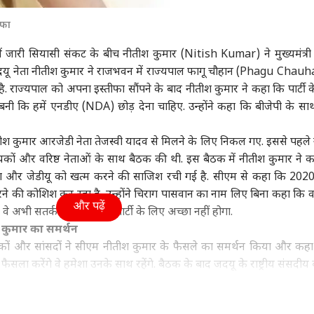
 प्रदेश और उत्तराखंड
इंडिया
क्रिकेट
हेल्थ
ीफा
ें जारी सियासी संकट के बीच नीतीश कुमार (Nitish Kumar) ने मुख्यमंत्री
जदयू नेता नीतीश कुमार ने राजभवन में राज्यपाल फागू चौहान (Phagu Chauh
है. राज्यपाल को अपना इस्तीफा सौंपने के बाद नीतीश कुमार ने कहा कि पार्टी 
 में बदलने वाला है मौसम
'सेंसरशिप नहीं, कानून का
श्रीलंका के खिलाफ टेस्ट में
कैंस
नी कि हमें एनडीए (NDA) छोड़ देना चाहिए. उन्होंने कहा कि बीजेपी के स
िजाज, 63 जिलों में
पालन', AI कंटेंट-CSAM पर
सबसे ज्यादा विकेट लेने वाले
सकता
श का अलर्ट
ी
केंद्र की मेटा को दो टूक
विश्व
5 भारतीय गेंदबाज
जनरल नॉलेज
रोज 
शिक्ष
ीतीश कुमार आरजेडी नेता तेजस्वी यादव से मिलने के लिए निकल गए. इससे पहले
सच
ायकों और वरिष्ठ नेताओं के साथ बैठक की थी. इस बैठक में नीतीश कुमार ने 
ा और जेडीयू को खत्म करने की साजिश रची गई है. सीएम से कहा कि 2020
रने की कोशिश कर रहा है. उन्होंने चिराग पासवान का नाम लिए बिना कहा कि
और पढ़ें
अभी सतर्क नहीं हुए तो ये पार्टी के लिए अच्छा नहीं होगा.
ा रनौत की 'भारत भाग्य
अपने ही पैर पर कुल्हाड़ी...,
इकलौता समंदर जिसका नहीं
RTE
ता' की ओटीटी रिलीज
भारत-चीन पर 100% टैरिफ
कोई किनारा, बिना तट कैसे
और त
 कुमार का समर्थन
्म, जानें कब-कहां देख
का US सीनेटर ने किया
तय होती है सीमा?
के 
ायकों और सांसदों ने सीएम नीतीश कुमार के फैसले का समर्थन किया और कहा
हैं
विरोध
फैसला करेंगे वे हमेशा उनके साथ रहेंगे. बैठक के बाद जदयू के राष्ट्रीय संसदीय ब
 "नए रूप में नए गठबंधन के नेतृत्व के लिए नीतीश कुमार को बधाई."
थ