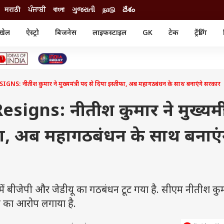
मराठी
ਪੰਜਾਬੀ
বাংলা
ગુજરાતી
நாடு
దేశం
खेल
ऐस्ट्रो
बिजनेस
लाइफस्टाइल
GK
टेक
ट्रेंडिंग
ंजन
ऑटो
खेल
ुड
कार
क्रिकेट
री सिनेमा
टेक्नोलॉजी
शिक्षा
ल सिनेमा
: नीतीश कुमार ने मुख्यमंत्री पद से दिया इस्तीफा, अब महागठबंधन के साथ बनाएंगे सरकार
मोबाइल
रिजल्ट
्रिटीज
चैटजीपीटी
नौकरी
ी
gns: नीतीश कुमार ने मुख्यमंत्र
गैजेट
वेब स्टोरीज
फा, अब महागठबंधन के साथ बनाएं
यूटिलिटी न्यूज़
कल्चर
फैक्ट चेक
ें बीजेपी और जेडीयू का गठबंधन टूट गया है. सीएम नीतीश कुम
े का आरोप लगाया है.