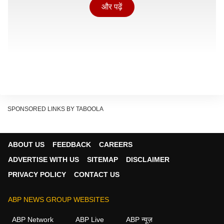
और पढ़ें
SPONSORED LINKS BY TABOOLA
ABOUT US
FEEDBACK
CAREERS
नोएडा और मुंबई के फ्लैट्स की अनकही कहानी: अंकित
ADVERTISE WITH US
SITEMAP
DISCLAIMER
और सान्या
PRIVACY POLICY
CONTACT US
नोएडा के सेक्टर-75 की एक हाई-राइज सोसाइटी में रहने वाले
अंकित और सान्या (दोनों काल्पनिक नाम) की कहानी आज हर दूसरे
ABP NEWS GROUP WEBSITES
मेट्रो कपल की हकीकत है. अंकित ऑफिस के भारी तनाव, डेडलाइन
ABP Network
ABP Live
ABP न्यूज़