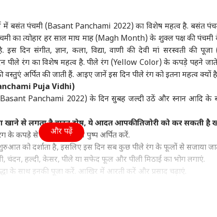
ा
विश्व
उत्तर प्रदेश और उत्तराखंड
क्रिक
धर्म में बसंत पंचमी (Basant Panchami 2022) का विशेष महत्व है. बसंत पं
चमी का त्योहार हर साल माघ माह (Magh Month) के शुक्ल पक्ष की पंचमी 
ै. इस दिन संगीत, ज्ञान, कला, विद्या, वाणी की देवी मां सरस्वती की पूज
ीले रंग का विशेष महत्व है. पीले रंग (Yellow Color) के कपड़े पहने जाते है
ून सत्र का बढ़ेगा समय
'संप्रभुता का अपमान', शेख
यूपी चुनाव पर राहुल गांधी
वैभव
वस्तुएं अर्पित की जाती हैं. आइए जानें इस दिन पीले रंग को इतना महत्व क्यों ह
ुलाया जाएगा विशेष सत्र?
हसीना की PC से भड़क उठी
की बड़ी बैठक, बनाया ये
कां
Panchami Puja Vidhi)
र ने किया साफ
ट
बांग्लादेश सरकार
इंडिया
खास मास्टर प्लान!
इंडिया
दिग्
इंडि
हैरा
मी (Basant Panchami 2022) के दिन सुबह जल्दी उठें और स्नान आदि के ब
 खाने से लगता है वास्तु दोष, ये आदत आपकी तिजोरी को कर सकती है 
और पढ़ें
ंग के कपड़े से सजाएं और पीले पुष्प अर्पित करें.
 शुरुआत को दर्शाता है, इसलिए इस दिन सब कुछ पीले रंग के फूलों से सजाया जात
पंत, संजू सैमसन या
विकसित भारत के ख्वाब के
'पाकिस्तान कर रहा यौम-ए-
परि
न किशन, किसे मिलना
बीच कुपोषण ने 'दोहरी
इस्तेहसाल की नौटंकी',
मांग
ोली, चंदन, हल्दी, केसर, पीले या सफेद फूल और पीली मिठाई का भोग लगाएं.
ए 2027 वनडे वर्ल्ड कप
तस्वीर' कैसे बना दी?
भारत बोला- बंद करो
बोले
श्रद्धा के साथ इनकी पूजा करें.
आखिर में आरती करें और प्रसाद चढ़ाएं.
मौका?
प्रोपेगेंडा
गृहमंत्
 दें और खुद में ग्रहण करें.
रि में सर्वदुख निवारण के लिए करें ये कार्य, 10 महाविद्याओं का 