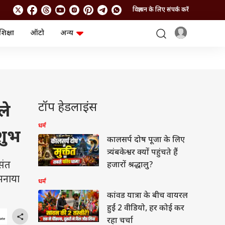
विज्ञापन के लिए संपर्क करें
शिक्षा
ऑटो
अन्य
बिजनेस
लाइफस्टाइल
पर्सनल फाइनेंस
स्वास्थ्य
स्टॉक मार्केट
ट्रैवल
म्यूचुअल फंड्स
फूड
क्रिप्टो
फैशन
आईपीओ
Health and Fitness
टॉप हेडलाइंस
ले
फोटो गैलरी
जनरल नॉलेज
धर्म
 शुभ
कालसर्प दोष पूजा के लिए
वीडियो
त्र्यंबकेश्वर क्यों पहुंचते हैं
संत
हजारों श्रद्धालु?
 मनाया
धर्म
कांवड यात्रा के बीच वायरल
हुईं 2 वीडियो, हर कोई कर
रहा चर्चा