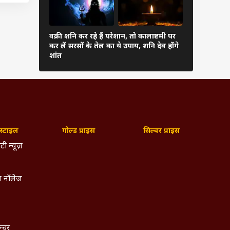
ीले फूल
वक्री शनि कर रहे हैं परेशान, तो कालाष्टमी पर
यां भी
चोर पंचक आज
कर लें सरसों के तेल का ये उपाय, शनि देव होंगे
कर सकते हैं 
शांत
ाथ ही,
 इसलिए
 प्रतीक
्टाइल
गोल्ड प्राइस
सिल्वर प्राइस
 है कि
ता को
टी न्यूज़
 नॉलेज
ल्चर