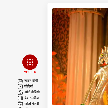
एक्सप्लोरर
लाइव टीवी
वीडियो
पर्सनल
शॉर्ट वीडियो
वेब स्टोरीज
टॉप
फोटो गैलरी
हॅलो गेस्ट