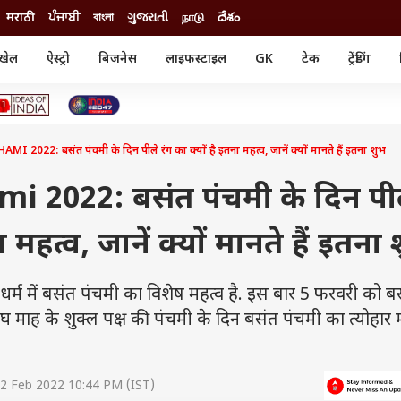
मराठी
ਪੰਜਾਬੀ
বাংলা
ગુજરાતી
நாடு
దేశం
खेल
ऐस्ट्रो
बिजनेस
लाइफस्टाइल
GK
टेक
ट्रेंडिंग
ंजन
ऑटो
खेल
ुड
कार
क्रिकेट
री सिनेमा
टेक्नोलॉजी
शिक्षा
ल सिनेमा
022: बसंत पंचमी के दिन पीले रंग का क्यों है इतना महत्व, जानें क्यों मानते हैं इतना शुभ
मोबाइल
रिजल्ट
्रिटीज
चैटजीपीटी
नौकरी
ी
 2022: बसंत पंचमी के दिन पी
गैजेट
वेब स्टोरीज
ा महत्व, जानें क्यों मानते हैं इतना
यूटिलिटी न्यूज़
कल्चर
फैक्ट चेक
म में बसंत पंचमी का विशेष महत्व है. इस बार 5 फरवरी को ब
घ माह के शुक्ल पक्ष की पंचमी के दिन बसंत पंचमी का त्योहार
2 Feb 2022 10:44 PM (IST)