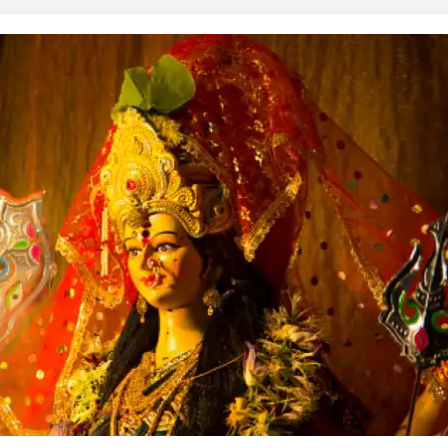
 कार्नर
 आर्टिकल्स
टॉप रील्स