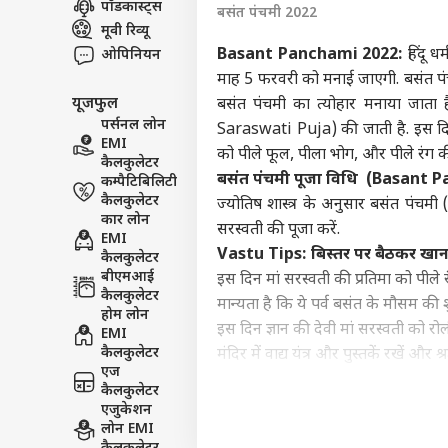
पॉडकास्ट्स
बसंत पंचमी 2022
इंडिय
मूवी रिव्यू
एडवर्टाइज विथ अस
Basant Panchami 2022:
हिंदू 
ओपिनियन
प्राइवेसी पॉलिसी
माह 5 फरवरी को मनाई जाएगी. बसंत पं
यूजफुल
बसंत पंचमी का त्योहार मनाया जाता ह
कॉन्टैक्ट अस
पर्सनल लोन
Saraswati Puja) की जाती है. इस दिन प
सेंड फीडबैक
EMI
मानस
को पीले फूल, पीला भोग, और पीले रंग की 
कैलकुलेटर
अबाउट अस
या ब
बसंत पंचमी पूजा विधि (Basant 
कम्पैटिबिलिटी
सरका
क्रिके
करियर्स
कैलकुलेटर
ज्योतिष शास्त्र के अनुसार बसंत पंच
कार लोन
सरस्वती की पूजा करें.
EMI
Vastu Tips: बिस्तर पर बैठकर खाना
कैलकुलेटर
बीएमआई
इस दिन मां सरस्वती की प्रतिमा को पीले र
कैलकुलेटर
मान्यता है कि ये पर्व बसंत के मौसम की
ऋषभ 
होम लोन
ईशा
इस दिन ज्ञान की देवी मां सरस्वती को र
EMI
LOGIN
चाहि
कैलकुलेटर
मंदिर में वाद्य यंत्र और पुस्तकें रखें और 
में 
एज
भोग लगाने के बाद प्रसाद को लोगों में बांट
कैलकुलेटर
Gupt Navratri 2022: गुप्त नवरात्
एजुकेशन
लोन EMI
आशीर्वाद