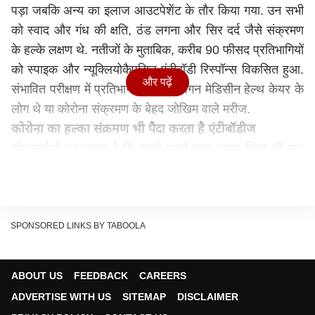
पड़ा जबकि अन्य का इलाज आउटपेशेंट के तौर किया गया. उन सभी
को स्वाद और गंध की क्षति, ठंड लगना और सिर दर्द जैसे संक्रमण
के हल्के लक्षण थे. नतीजों के मुताबिक, करीब 90 फीसद प्रतिभागियों
को स्पाइक और न्यूक्लियोकैपसिड एंटीबॉडी रिस्पॉन्स विकसित हुआ.
और पढ़ें
संभावित परीक्षण में प्रतिभागी या तो मिशिगन मेडिसीन हेल्थ केयर के
लोग थे या कोरोना संक्रमण के बेहद जोखिम वाले मरीज.
कोरोना का हल्का संक्रमण भी पैदा करता है एंटीबॉडीज
शोधकर्ताओं का कहना है कि इससे पहले बहुत ज्यादा चिंता की बात
थी कि सिर्फ कोरोना के गंभीर मामलों में संक्रमण के खिलाफ मजबूत
एंटीबॉडीज रिस्पॉन्स विकसित होता है. लेकिन अब पता चल रहा है
कि जिन लोगों को कोरोना के हल्के लक्षण थे और तेजी से ठीक हो
गए, उन्होंने संक्रमण के खइलाफ एंटीबॉडीज बनाया और उसे सुरक्षित
SPONSORED LINKS BY TABOOLA
रखा. अधिकतर प्रतिभागी पहले भी उसी शोधकर्ताओं की टीम के
रिसर्च में शामिल हो चुके थे.
ABOUT US
FEEDBACK
CAREERS
अवलोकन पीरियड के दौरान एंटीबॉडीज पैदा करनेवाले किसी
ADVERTISE WITH US
SITEMAP
DISCLAIMER
प्रतिभागी को दोबारा संक्रमण नहीं हुआ. शोधकर्ताओं की टीम ने ये