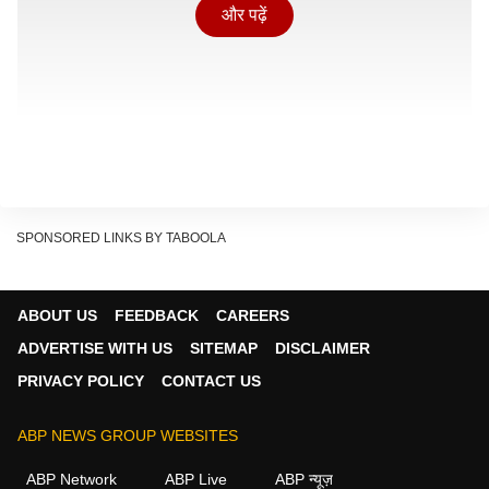
और पढ़ें
SPONSORED LINKS BY TABOOLA
ABOUT US
FEEDBACK
CAREERS
ADVERTISE WITH US
SITEMAP
DISCLAIMER
PRIVACY POLICY
CONTACT US
इस तरह कैसे दी जाती है दवा?
मौजूदा समय में वेगोवी और जेडबाउंड जैसी लोकप्रिय वेट लॉस दवाएं
ABP NEWS GROUP WEBSITES
साप्ताहिक इंजेक्शन के रूप में दी जाती हैं. इसके विपरीत ब्राबांटिया
ABP Network
ABP Live
ABP न्यूज़
का उद्देश्य मरीजों के लिए इलाज को अधिक सुविधाजनक बनाना है.