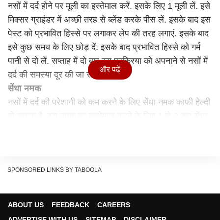
नसों में दर्द होने पर मूली का इस्तेमाल करें. इसके लिए 1 मूली लें. इसे
मिक्सर ग्राइंडर में अच्छी तरह से ब्लेंड करके पीस लें. इसके बाद इस
पेस्ट को प्रभावित हिस्से पर लगाकर लेप की तरह लगाएं. इसके बाद
इसे कुछ समय के लिए छोड़ दें. इसके बाद प्रभावित हिस्से को गर्म
पानी से दो लें. सप्ताह में दो बार इस प्रक्रिया को अपनाने से नसों में
और पढ़ें
दर्द की समस्या दूर की जा सकती है.
सेंधा नमक
नसों में दर्द की परेशानी को कम करने के लिए सेंधा नमक काफी हेल्दी
हो सकता है. इस नमक का इस्तेमाल करने के लिए 1 से 2 कप सेंधा
नमक लें. अब इसे मुलायम कपडे में लपेट लें. इसके बाद इसे गर्म पानी
से टब में डाल लें. अब इस पानी से प्रभावित हिस्से की कुछ समय
सिंकाई करेँ. इससे नसों में दर्द की समस्या दूर हो सकती है.
ये भी पढ़ें-
SPONSORED LINKS BY TABOOLA
Dengue Prevention: डेंगू होने पर अपनी मर्जी से न खाएं
दवाएं, ये सिंप्टम दिखें तो तुरंत डॉक्टर के पास जाएं
ABOUT US
FEEDBACK
CAREERS
Vegan Vs Vegetarian Diet: वीगन डाइट और वेजिटेरियन
ADVERTISE WITH US
SITEMAP
DISCLAIMER