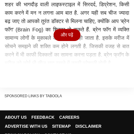
शहर की भागदौड़ वाली लाइफस्टाइल में सिरदर्द, डिप्रेशन, किसी
काम करने में मन न लगना आम बात है. अगर यही सब चीज ज्यादा
बढ़ जाए तो आपको तुरंत डॉक्टर से मिलना चाहिए, क्योंकि आप 'ब्रेन
फॉग' (Brain Fog) का शिकार हो सकते हैं. ब्रेन फॉग में व्यक्ति
और पढ़ें
सामान्य लोगों के मुकाबले कम फोकस्ड हो जाता है. इसके मरीज में
सोचने समझने की शक्ति कम होने लगती है. जिसकी वजह से बात
करने में भी काफी दिक्कतों का सामना करना पड़ता है. ब्रेन फ्रॉग के
मरीज को कोई भी चीज याद रखने में काफी परेशानी होती है.
शरीर और दिमाग पर यह असर डालता है ब्रेन फॉग
ब्रेन फॉग शरीर पर कई तरह से असर डालता है. इसके मरीज आम
लोगों के मुकाबले कम एक्टिव रहते हैं. बातचीत करने या किसी भी
काम में फोक्सड करने में असमर्थ हो जाता है. ब्रेन फॉग को मेंटल
SPONSORED LINKS BY TABOOLA
फॉग के रूप में भी जाना जाता है.
थकान महसूस होना
ABOUT US
FEEDBACK
CAREERS
यह ब्रेन फॉग के सबसे आम शारीरिक लक्षणों में से एक है. इसके
ADVERTISE WITH US
SITEMAP
DISCLAIMER
मरीज को लगता है कि उनके पास अपने डेली रुटीन को करने के लिए