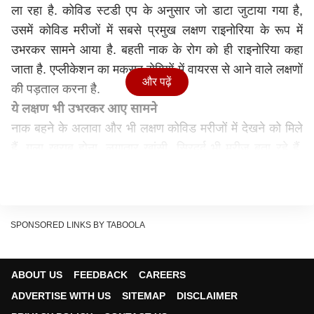
ला रहा है. कोविड स्टडी एप के अनुसार जो डाटा जुटाया गया है,
उसमें कोविड मरीजों में सबसे प्रमुख लक्षण राइनोरिया के रूप में
उभरकर सामने आया है. बहती नाक के रोग को ही राइनोरिया कहा
जाता है. एप्लीकेशन का मकसद रोगियों में वायरस से आने वाले लक्षणों
और पढ़ें
की पड़ताल करना है.
ये लक्षण भी उभरकर आए सामने
नाक बहने के अलावा और भी लक्षण कोविड मरीजों में देखने को मिले
हैं. गला खराब होना, लगातार खांसी, सिरदर्द भी मरीज बता रहे हैं.
वहीं कोविड की शुरुआत में मरीजों में जो लक्षण उभरकर सामने आए
थे. उनमें गंध और स्वाद में कमी, सांस लेने में तकलीफ और बुखार
होना नार्मल था. डॉक्टरों का कहना है कि जिन लोगों का वैक्सीनेशन
हो चुका है या पिफर कोविड से ठीक होने के बाद बॉडी में एंटीबॉडी बन
SPONSORED LINKS BY TABOOLA
चुके हैं. उनमें गंभीर लक्षण नहीं दिख रहे हैं.
नाक बहना कॉमन कॉल्ड का भी लक्षण
ABOUT US
FEEDBACK
CAREERS
डॉक्टरों का कहना है कि ऐसा नहीं है कि केवल कोविड होने पर ही
ADVERTISE WITH US
SITEMAP
DISCLAIMER
नाक बहने जैसे लक्षण देखने को मिलेंगे. कॉमन कॉल्ड या सामान्य