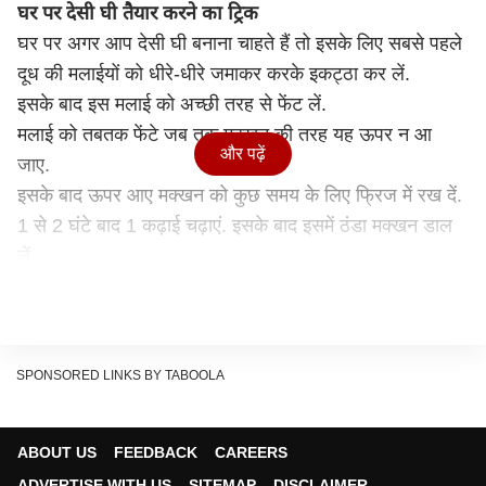
घर पर देसी घी तैयार करने का ट्रिक
घर पर अगर आप देसी घी बनाना चाहते हैं तो इसके लिए सबसे पहले
दूध की मलाईयों को धीरे-धीरे जमाकर करके इकट्ठा कर लें.
इसके बाद इस मलाई को अच्छी तरह से फेंट लें.
मलाई को तबतक फेंटे जब तक मक्खन की तरह यह ऊपर न आ
और पढ़ें
जाए.
इसके बाद ऊपर आए मक्खन को कुछ समय के लिए फ्रिज में रख दें.
1 से 2 घंटे बाद 1 कढ़ाई चढ़ाएं. इसके बाद इसमें ठंडा मक्खन डाल
लें.
जब मक्खन पिघलने लगे तो इसे बीच-बीच में हिलाते रहें.
कुछ देर बाद घी धीरे-धीरे ऊपर आ जाएगा. वहीं मक्खन का चूरा
कढ़ाई के तल में जमा हो जाएगा.
ध्यान रखें कि मलाई को ज्यादा समय तक जलने न दें.
SPONSORED LINKS BY TABOOLA
इसके बाद इसे ठंडा होने के लिए रख दें. जब घी ठंडा हो जाए तो इसे
एक बर्तन में छानकर रखें.
ABOUT US
FEEDBACK
CAREERS
लीजिए देसी घी तैयार है, अब आप इससे अपने खाने का स्वाद बढ़
ADVERTISE WITH US
SITEMAP
DISCLAIMER