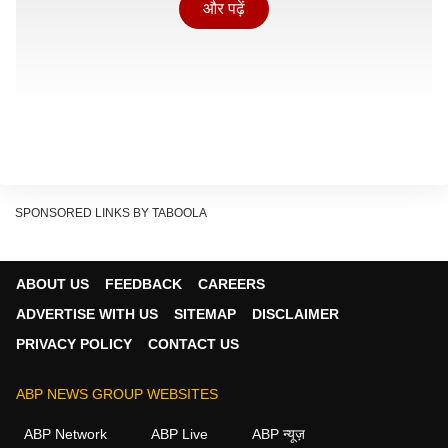
और पढ़ें
SPONSORED LINKS BY TABOOLA
ABOUT US
FEEDBACK
CAREERS
ADVERTISE WITH US
SITEMAP
DISCLAIMER
PRIVACY POLICY
CONTACT US
कहां से हुई इस तकनीक की शुरुआत?
ABP NEWS GROUP WEBSITES
Show Quick Read
Key points generated by AI, verified by newsroom
ABP Network
ABP Live
ABP न्यूज़