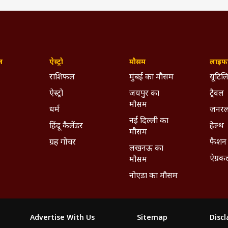
ज़
ऐस्ट्रो
मौसम
लाइफस
राशिफल
मुंबई का मौसम
यूटिलि
ऐस्ट्रो
जयपुर का
ट्रैवल
मौसम
धर्म
जनरल
नई दिल्ली का
हिंदू कैलेंडर
हेल्थ
मौसम
ग्रह गोचर
फैशन
लखनऊ का
ऐग्रक
मौसम
नोएडा का मौसम
Advertise With Us
Sitemap
Disc