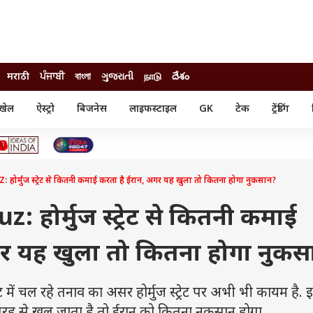
मराठी
ਪੰਜਾਬੀ
বাংলা
ગુજરાતી
நாடு
దేశం
खेल
ऐस्ट्रो
बिजनेस
लाइफस्टाइल
GK
टेक
ट्रेंडिंग
ंजन
ऑटो
खेल
ुड
कार
क्रिकेट
री सिनेमा
टेक्नोलॉजी
शिक्षा
ल सिनेमा
्मुज स्ट्रेट से कितनी कमाई करता है ईरान, अगर यह खुला तो कितना होगा नुकसान?
मोबाइल
रिजल्ट
्रिटीज
चैटजीपीटी
नौकरी
ी
 होर्मुज स्ट्रेट से कितनी कमाई
गैजेट
वेब स्टोरीज
गर यह खुला तो कितना होगा नुकस
यूटिलिटी न्यूज़
कल्चर
फैक्ट चेक
ं चल रहे तनाव का असर होर्मुज स्ट्रेट पर अभी भी कायम है. 