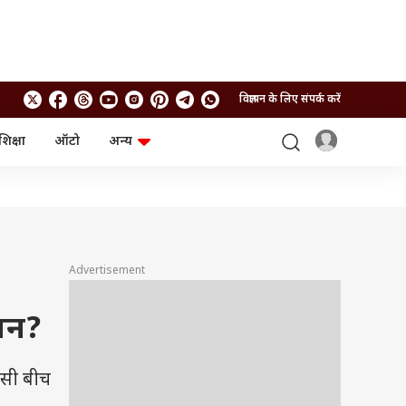
विज्ञापन के लिए संपर्क करें
शिक्षा
ऑटो
अन्य
बिजनेस
लाइफस्टाइल
पर्सनल फाइनेंस
स्वास्थ्य
स्टॉक मार्केट
ट्रैवल
म्यूचुअल फंड्स
फूड
क्रिप्टो
फैशन
आईपीओ
Health and Fitness
Advertisement
फोटो गैलरी
जनरल नॉलेज
ान?
वीडियो
इसी बीच