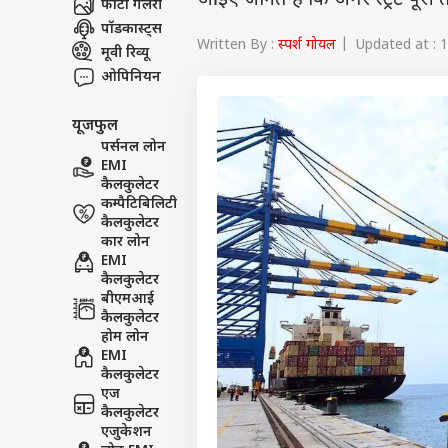
आइए जानते हैं कि अगर स्ट्रेट पूर
फोटो गैलरी
पॉडकास्ट्स
Written By :
स्पर्श गोयल
| Updated at : 1
मूवी रिव्यू
ओपिनियन
यूजफुल
पर्सनल लोन
EMI
कैलकुलेटर
कम्पैटिबिलिटी
कैलकुलेटर
कार लोन
EMI
कैलकुलेटर
बीएमआई
कैलकुलेटर
होम लोन
EMI
कैलकुलेटर
एज
कैलकुलेटर
एजुकेशन