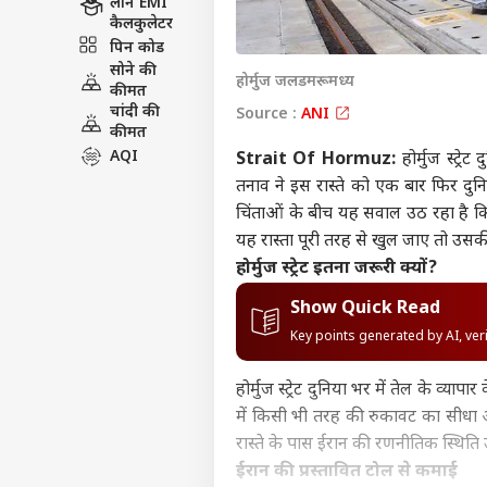
लोन EMI
कैलकुलेटर
पिन कोड
सोने की
होर्मुज जलडमरूमध्य
कीमत
चांदी की
Source :
ANI
कीमत
AQI
Strait Of Hormuz:
होर्मुज स्ट्र
तनाव ने इस रास्ते को एक बार फिर दुनि
चिंताओं के बीच यह सवाल उठ रहा है कि 
यह रास्ता पूरी तरह से खुल जाए तो उसक
होर्मुज स्ट्रेट इतना जरूरी क्यों?
Show Quick Read
Key points generated by AI, ve
होर्मुज स्ट्रेट दुनिया भर में तेल के व्य
में किसी भी तरह की रुकावट का सीधा अस
रास्ते के पास ईरान की रणनीतिक स्थिति उ
ईरान की प्रस्तावित टोल से कमाई