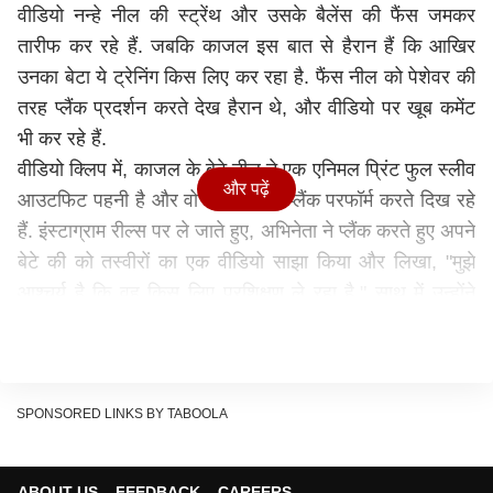
वीडियो नन्हे नील की स्ट्रेंथ और उसके बैलेंस की फैंस जमकर
तारीफ कर रहे हैं. जबकि काजल इस बात से हैरान हैं कि आखिर
उनका बेटा ये ट्रेनिंग किस लिए कर रहा है. फैंस नील को पेशेवर की
तरह प्लैंक प्रदर्शन करते देख हैरान थे, और वीडियो पर खूब कमेंट
भी कर रहे हैं.
वीडियो क्लिप में, काजल के बेटे नील ने एक एनिमल प्रिंट फुल स्लीव
और पढ़ें
आउटफिट पहनी है और वो बेबी मैट पर प्लैंक परफॉर्म करते दिख रहे
हैं. इंस्टाग्राम रील्स पर ले जाते हुए, अभिनेता ने प्लैंक करते हुए अपने
बेटे की को तस्वीरों का एक वीडियो साझा किया और लिखा, "मुझे
आश्चर्य है कि वह किस लिए प्रशिक्षण ले रहा है." साथ में उन्होंने
हैशटैग का इस्तेमाल किया 'वह मुझसे ज्यादा लंबा है.' यहां बता दें कि
काजल और गौतम किचलू के बेटे का जन्म अप्रैल, 2022 में हुआ
और उनका बेटा नौ महीने का हो चुका है.
SPONSORED LINKS BY TABOOLA
ABOUT US
FEEDBACK
CAREERS