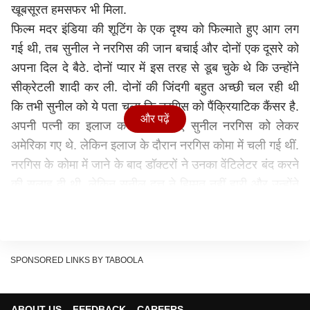
खूबसूरत हमसफर भी मिला.
फिल्म मदर इंडिया की शूटिंग के एक दृश्य को फिल्माते हुए आग लग
गई थी, तब सुनील ने नरगिस की जान बचाई और दोनों एक दूसरे को
अपना दिल दे बैठे. दोनों प्यार में इस तरह से डूब चुके थे कि उन्होंने
सीक्रेटली शादी कर ली. दोनों की जिंदगी बहुत अच्छी चल रही थी
कि तभी सुनील को ये पता चला कि नरगिस को पैंक्रियाटिक कैंसर है.
और पढ़ें
अपनी पत्नी का इलाज करवाने के लिए सुनील नरगिस को लेकर
अमेरिका गए थे. लेकिन इलाज के दौरान नरगिस कोमा में चली गई थीं.
नरगिस के कोमा में जाने के बाद डॉक्टरों ने उनका वेंटिलेटर बंद करने
की सलाह दी थी, लेकिन सुनील दत्त ने हिम्मत नहीं हारी और उन्होंने
डॉक्टरों की बात मानने से इनकार कर दिया. चार महीने तक नरगिस
बेसुध अवस्था में कोमा में रहीं और आखिरकार होश में आ गईं. इसके
बाद अस्पताल से छुट्टी दे दी गई और 1981 में वो मुंबई लौट आईं.
हालांकि कुदरत को कुछ और ही मंज़ूर था और 3 मई 1981 को
SPONSORED LINKS BY TABOOLA
नगरगिस ने इस दुनिया को अलविदा कह दिया था.
परिणीति चोपड़ा की पढ़ाई लिखाई जान दंग रह जाएंगे आप, इंग्लैंड
ABOUT US
FEEDBACK
CAREERS