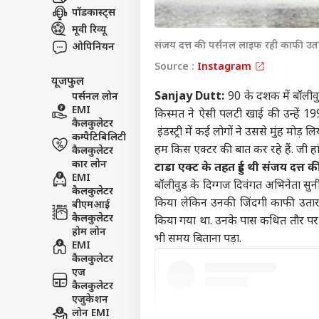
पॉडकास्ट्स
विश्व
मूवी रिव्यू
एडवर्टाइज विथ अस
संजय दत्त की पर्सनल लाइफ रही काफी उत
ओपिनियन
प्राइवेसी पॉलिसी
Source :
Instagram
कॉन्टैक्ट अस
यूजफुल
Sanjay Dutt:
90 के दशक में बॉलीवुड
पर्सनल लोन
सेंड फीडबैक
चीन-
EMI
किस्मत ने ऐसी पलटी खाई की उन्हें 1993
अबाउट अस
क्या 
कैलकुलेटर
इंडस्ट्री में कई लोगों ने उससे मुंह 
प्ला
क्रिके
कम्पैटिबिलिटी
करियर्स
हम किस एक्टर की बात कर रहे हैं. जी हां
कैलकुलेटर
कार लोन
टाडा एक्ट के तहत हुई थी संजय दत्त क
EMI
बॉलीवुड के दिग्गज दिवंगत अभिनेता सुनील
कैलकुलेटर
किया लेकिन उनकी जिंदगी काफी उतार-चढ
बीएमआई
कैलकुलेटर
किया गया था. उनके पास कथित तौर पर प्
ऋषभ 
होम लोन
ईशा
भी समय बिताना पड़ा.
LOGIN
EMI
चाहि
कैलकुलेटर
में 
एज
कैलकुलेटर
एजुकेशन
लोन EMI