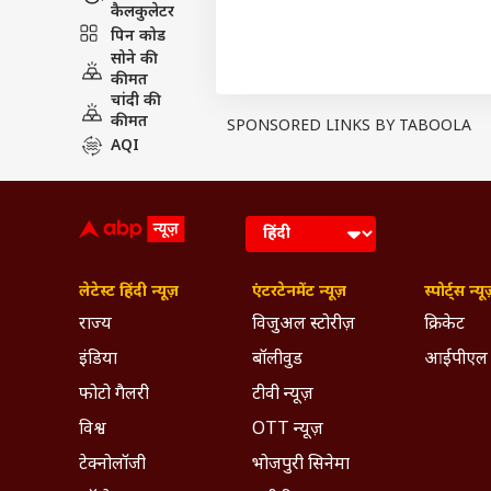
कैलकुलेटर
पिन कोड
सोने की
कीमत
चांदी की
कीमत
SPONSORED LINKS BY TABOOLA
AQI
View this post on Instagram
लेटेस्ट हिंदी न्यूज़
एंटरटेनमेंट न्यूज़
स्पोर्ट्स न्यू
राज्य
विजुअल स्टोरीज़
क्रिकेट
इंडिया
बॉलीवुड
आईपीएल
फोटो गैलरी
टीवी न्यूज़
विश्व
OTT न्यूज़
टेक्नोलॉजी
भोजपुरी सिनेमा