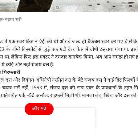
मध्य प्रदेश
टेलीविजन
उत्तर
ार-चढ़ाव भरी
 में एक स्टार किड ने एंट्री की थी और वे जल्द ही बैंकेबल स्टार बन गए थे लेक
रूस के साथ हुई जंग तो
राज्यसभा में कम हो जाएगी
कभी एयर होस्टेस थीं
यूपी
 के बॉम्बे विस्फोटों से जुड़े एक एंटी टेरर केस में दोषी ठहराया गया था. इस
करेगा अमेरिका, ट्रंप के
BJP सदस्यों की संख्या?
दीपिका कक्कड़, मुंबई में 5
चुना
मोड़ लिया था. लेकिन फिर इस एक्टर ने दमदार कमबैक किया. अब आप समझ ही गए हो
न का खुलासा
ट
निर्वाचन आयोग से हुई इस
उत्तर प्रदेश और उत्तराखंड
लोगों के साथ एक कमरे में
ट्रेंडिंग
किस
हेल्थ
सांसद की शिकायत
रहती थीं 'सिमर'
 ये कोई और नहीं संजय दत्त हैं.
ी गिरफ्तारी
 दत्त और दिवंगत अभिनेत्री नरगित दत्त के बेटे संजय दत्त ने कई हिट फिल्मों म
़ाव भरी रही. 1993 में, संजय दत्त को टाडा एक्ट के प्रावधानों के तहत गि
रतिबंधित एके -56 असॉल्ट राइफलें मिली थीं. मामला लंबा खिंचा और दत्त को ज
पंत, संजू सैमसन या
यूपी में बारिश का दौर जारी,
महिला ने बाइक पर ही दे
16 
न किशन, किसे मिलना
आज भी जमकर बरसेंगे
दिया बच्चे को जन्म, सामने
चमक
ए 2027 वनडे वर्ल्ड कप
बदरा, इन जिलों में अलर्ट
आया भावुक वीडियो
लोग 
और पढ़ें
मौका?
सीक्र