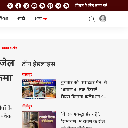
विज्ञापन के लिए संपर्क करें
शिक्षा
ऑटो
अन्य
बिजनेस
लाइफस्टाइल
पर्सनल फाइनेंस
स्वास्थ्य
स्टॉक मार्केट
ट्रैवल
म्यूचुअल फंड्स
फूड
े 3000 करोड़
क्रिप्टो
फैशन
आईपीओ
Health and Fitness
 जेल
टॉप हेडलाइंस
फोटो गैलरी
जनरल नॉलेज
कमा
बॉलीवुड
बुधवार को 'स्पाइडर मैन' से
वीडियो
'धमाल 4' तक किसने
किया कितना कलेक्शन?
जानें- रिपोर्ट
बॉलीवुड
पों के
'ये एक एक्स्ट्रा प्रेशर है',
 कमबैक
'रामायण' में रावण के रोल