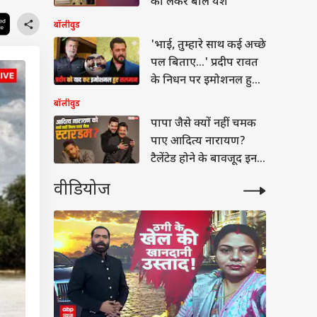
को लेकर बोले यश
बॉलीवुड
'भाई, तुम्हारे साथ कई अच्छे
पल बिताए...' प्रदीप रावत
के निधन पर इमोशनल हुए
सलमान
बॉलीवुड
पापा जैसे क्यों नहीं चमक
पाए आदित्य नारायण?
टैलेंटेड होने के बावजूद इन
वजहों से छूटे पीछे
वीडियोज