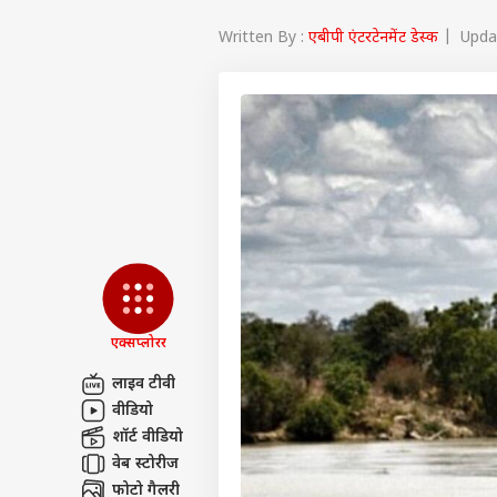
Written By :
एबीपी एंटरटेनमेंट डेस्क
| Updat
एक्सप्लोरर
लाइव टीवी
वीडियो
पर्सनल
शॉर्ट वीडियो
वेब स्टोरीज
टॉप
फोटो गैलरी
हॅलो गेस्ट