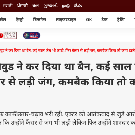
मराठी
ਪੰਜਾਬੀ
বাংলা
ગુજરાતી
நாடு
దేశం
खेल
ऐस्ट्रो
बिजनेस
लाइफस्टाइल
GK
टेक
ट्रेंडिंग
ंजन
ऑटो
खेल
ुड
कार
क्रिकेट
री सिनेमा
टेक्नोलॉजी
शिक्षा
ल सिनेमा
वुड ने कर दिया था बैन, कई साल जेल भी काटी, फिर कैंसर से लड़ी जंग, कमबैक किया तो कमा डाल
मोबाइल
रिजल्ट
्रिटीज
चैटजीपीटी
नौकरी
ी
वुड ने कर दिया था बैन, कई साल
गैजेट
वेब स्टोरीज
सर से लड़ी जंग, कमबैक किया तो 
यूटिलिटी न्यूज़
कल्चर
फैक्ट चेक
 काफी उतार-चढ़ाव भरी रही. एक्टर को आतंकवाद से जुड़े आरो
कि उन्होंने कैंसर से जंग भी लड़ी लेकिन फिर उन्होंने शानदार