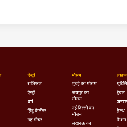
ज़
ऐस्ट्रो
मौसम
लाइफस
राशिफल
मुंबई का मौसम
यूटिलि
ऐस्ट्रो
जयपुर का
ट्रैवल
मौसम
धर्म
जनरल
नई दिल्ली का
हिंदू कैलेंडर
हेल्थ
मौसम
ग्रह गोचर
फैशन
लखनऊ का