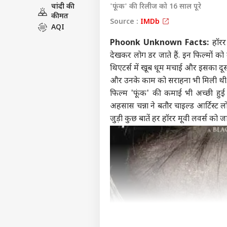
चांदी की
'फूंक' की रिलीज को 16 साल पूरे
इंडिय
कीमत
Source :
IMDb
एडवर्टाइज विथ अस
AQI
प्राइवेसी पॉलिसी
Phoonk Unknown Facts:
हॉरर 
कॉन्टैक्ट अस
देखकर लोग डर जाते हैं. इन फिल्मों को
सेंड फीडबैक
थिएटर्स में खूब धूम मचाई और इसका दूस
लखीम
और उनके काम को सराहना भी मिली थी
अबाउट अस
आशी
फिल्म 'फूंक' की कमाई भी अच्छी हुई
शर्तो
इंडिय
करियर्स
इनका
अहसास चन्ना ने बतौर चाइल्ड आर्टिस्ट
भूष
जुड़ी कुछ बातें हर हॉरर मूवी लवर्स को 
Gen 
की भ
LOGIN
को प