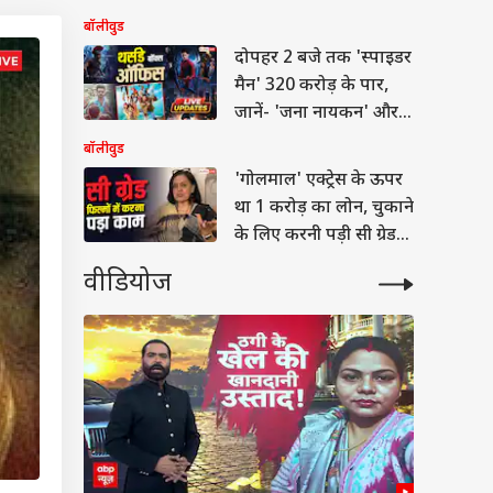
बॉलीवुड
दोपहर 2 बजे तक 'स्पाइडर
मैन' 320 करोड़ के पार,
जानें- 'जना नायकन' और
'धमाल 4' का कलेक्शन
बॉलीवुड
'गोलमाल' एक्ट्रेस के ऊपर
था 1 करोड़ का लोन, चुकाने
के लिए करनी पड़ी सी ग्रेड
फिल्में
वीडियोज