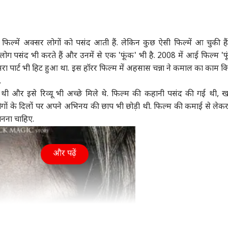
ा
दिल्ली NCR
क्रिकेट
बॉली
फिल्में अक्सर लोगों को पसंद आती हैं. लेकिन कुछ ऐसी फिल्में आ चुकी हैं ज
 लोग पसंद भी करते हैं और उनमें से एक 'फूंक' भी है. 2008 में आई फिल्म 'फू
रा पार्ट भी हिट हुआ था. इस हॉरर फिल्म में अहसास चन्ना ने कमाल का काम क
पुर खीरी हिंसा:
अरविंद केजरीवाल का
हर्षित राणा पर चला BCCI
'गोल
.
ष मिश्रा की जमानत
इंस्टाग्राम भी ब्लॉक! AAP
का हंटर, 97 किलो तक बढ़
था 1
 थी और इसे रिव्यू भी अच्छे मिले थे. फिल्म की कहानी पसंद की गई थी,
ं में ढील से SC का
ा
चीफ बोले- 'मोदी सरकार के
इंडिया
गया वजन, वापस CoE भेजा
बिहार
के ल
इंडि
र, क्या बोले प्रशांत
सामने घुटने न टेके META'
फिल्म
 लोगों के दिलों पर अपने अभिनय की छाप भी छोड़ी थी. फिल्म की कमाई से लेक
ण
जानना चाहिए.
और पढ़ें
Z पर प्रशांत किशोर
रेप केस: बॉम्बे HC से दोषी
अनुष्का यादव की बेटी
राज्
विष्यवाणी, 'सरकार
करार देने के बाद तरुण
उज्जैनी का अन्नप्राशन,
किरे
ता है कि...'
तेजपाल का पहला रिएक्शन
यूजर्स बोले- 'तेजू भइया पर
खरगे
गई है...'
अधि