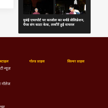
मुबंई एयरपोर्ट पर काजोल का बर्थडे सेलिब्रेशन,
आमिर खान से
पैप्स संग काटा केक, तस्वीरें हुईं वायरल
अंतिम संस्कार 
्टाइल
गोल्ड प्राइस
सिल्वर प्राइस
टी न्यूज़
 नॉलेज
दमनिया
 तमिल,
ल्चर