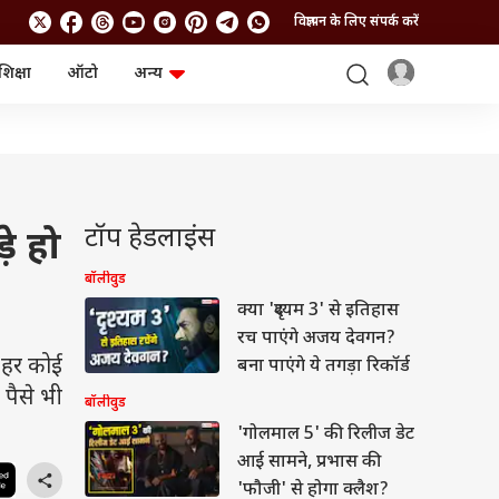
विज्ञापन के लिए संपर्क करें
शिक्षा
ऑटो
अन्य
बिजनेस
लाइफस्टाइल
पर्सनल फाइनेंस
स्वास्थ्य
स्टॉक मार्केट
ट्रैवल
म्यूचुअल फंड्स
फूड
क्रिप्टो
फैशन
आईपीओ
Health and Fitness
टॉप हेडलाइंस
े हो
फोटो गैलरी
जनरल नॉलेज
बॉलीवुड
क्या 'दृश्यम 3' से इतिहास
वीडियो
रच पाएंगे अजय देवगन?
 हर कोई
बना पाएंगे ये तगड़ा रिकॉर्ड
पैसे भी
बॉलीवुड
'गोलमाल 5' की रिलीज डेट
आई सामने, प्रभास की
'फौजी' से होगा क्लैश?