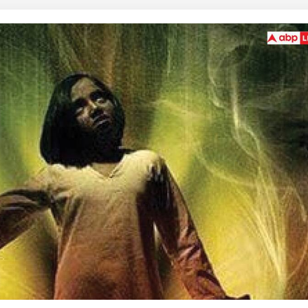
 कार्नर
 आर्टिकल्स
टॉप रील्स