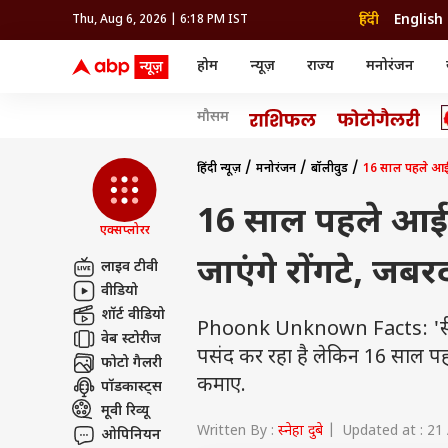
हिंदी
English
Thu, Aug 6, 2026 | 6:18 PM IST
होम
न्यूज़
राज्य
मनोरंजन
न्यूज़
राज्य
मनोर
मौसम
विश्व
उत्तर प्रदेश और उत्तराखंड
बॉलीव
इंडिया
उत्तर प्रदेश और उत्तराखंड
बॉलीवुड
क्रिकेट
धर्म
हेल्थ
विश्व
बिहार
ओटीटी
आईपीएल
राशिफल
रिलेशनशिप
इंडिया
बिहार
भोजपु
दिल्ली NCR
टेलीविजन
कबड्डी
अंक ज्योतिष
ट्रैवल
महाराष्ट्र
तमिल सिनेमा
हॉकी
वास्तु शास्त्र
फ़ूड
अपराध
हरियाणा
रीजन
हिंदी न्यूज़
मनोरंजन
बॉलीवुड
16 साल पहले आई थी
राजस्थान
भोजपुरी सिनेमा
WWE
ग्रह गोचर
पैरेंटिंग
राजस्थान
सेलिब
मध्य प्रदेश
मूवी रिव्यू
ओलिंपिक
एस्ट्रो स्पेशल
फैशन
हरियाणा
रीजनल सिनेमा
होम टिप्स
महाराष्ट्र
ओटीट
पंजाब
ऐस्ट्रो
16 साल पहले आई थ
झारखंड
गुजरात
गुजरात
एक्सप्लोरर
धर्म
ट्रेंडिंग
छत्तीसगढ़
मध्य प्रदेश
हिमाचल प्रदेश
राशिफल
जाएंगे रोंगटे, जब
झारखंड
लाइव टीवी
जम्मू और कश्मीर
अंक शास्त्र
छत्तीसगढ़
वीडियो
एग्री
ग्रह गोचर
दिल्ली एनसीआर
शॉर्ट वीडियो
Phoonk Unknown Facts: 'स्त्री 
पंजाब
वेब स्टोरीज
पसंद कर रहा है लेकिन 16 साल प
फोटो गैलरी
कमाए.
पॉडकास्ट्स
मूवी रिव्यू
Written By :
स्नेहा दुबे
| Updated at : 21
ओपिनियन