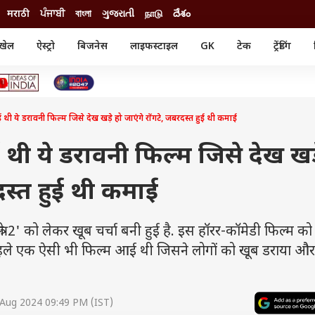
मराठी
ਪੰਜਾਬੀ
বাংলা
ગુજરાતી
நாடு
దేశం
खेल
ऐस्ट्रो
बिजनेस
लाइफस्टाइल
GK
टेक
ट्रेंडिंग
ंजन
ऑटो
खेल
ुड
कार
क्रिकेट
री सिनेमा
टेक्नोलॉजी
शिक्षा
ल सिनेमा
 ये डरावनी फिल्म जिसे देख खड़े हो जाएंगे रोंगटे, जबरदस्त हुई थी कमाई
मोबाइल
रिजल्ट
्रिटीज
चैटजीपीटी
नौकरी
ी
ी ये डरावनी फिल्म जिसे देख खड़
गैजेट
वेब स्टोरीज
रदस्त हुई थी कमाई
यूटिलिटी न्यूज़
कल्चर
फैक्ट चेक
2' को लेकर खूब चर्चा बनी हुई है. इस हॉरर-कॉमेडी फिल्म को
हले एक ऐसी भी फिल्म आई थी जिसने लोगों को खूब डराया और 
 Aug 2024 09:49 PM (IST)