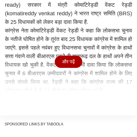
ready) सरकार में मंत्री कोमाटिरेड्डी वेंकट रेड्डी
(komatireddy venkat reddy) ने भारत राष्ट्र समिति (BRS)
के 25 विधायकों को लेकर बड़ा दावा किया है.
कांग्रेस नेता कोमाटिरेड्डी वेंकट रेड्डी ने कहा कि लोकसभा चुनाव
के नतीजे घोषित होने के तुरंत बाद 25 विधायक कांग्रेस में शामिल हो
जाएंगे. इससे पहले नवंबर हुए विधानसभा चुनावों में कांग्रेस के हाथों
सत्ता गंवाने वाली बीआरएस पहले ही सत्तारूढ़ दल के हाथों अपने तीन
और पढ़ें
विधायक खो चुकी है. वेंकट रेड्डी ने ये भी दावा किया कि
लोकसभा
चुनाव
में 6 बीआरएस उम्मीदवारों ने कांग्रेस में शामिल होने के लिए
उनसे संपर्क किया था. रेड्डी ने कहा कि कांग्रेस राज्य की 17
लोकसभा सीटों में से 12 सीटों पर जीत हासिल करेगी.
हम 12 सीट जीत रहे
-
रेड्डी
उन्होंने कहा कि पार्टी आलाकमान ने उन्हें 15 सीटों का लक्ष्य दिया है
लेकिन हम निश्चित रूप से 12 सीटें जीत रहे हैं. कुछ सीटों पर कड़ी
प्रतिस्पर्धा है. हम उनका भी पता लगा लेंगे. रेड्डी ने कहा कि 119
SPONSORED LINKS BY TABOOLA
सदस्यों वाली विधानसभा में एक सीट खाली है. कांग्रेस के पास 68