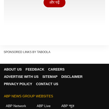
और पढ़ें
SPONSORED LINKS BY TABOOLA
ABOUT US
FEEDBACK
CAREERS
ADVERTISE WITH US
SITEMAP
DISCLAIMER
PRIVACY POLICY
CONTACT US
NTA क्या है और इसकी शुरुआत कैसे हुई?
ABP NEWS GROUP WEBSITES
Show Quick Read
Key points generated by AI, verified by newsroom
ABP Network
ABP Live
ABP न्यूज़