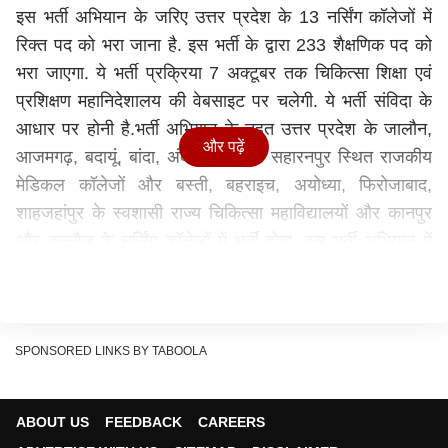
इस भर्ती अभियान के जरिए उत्तर प्रदेश के 13 नर्सिंग कॉलेजों में
रिक्त पद को भरा जाना है. इस भर्ती के द्वारा 233 शैक्षणिक पद को
भरा जाएगा. ये भर्ती प्रक्रिया 7 अक्टूबर तक चिकित्सा शिक्षा एवं
प्रशिक्षण महानिदेशालय की वेबसाइट पर चलेगी. ये भर्ती संविदा के
आधार पर होनी है.भर्ती अभियान के तहत उत्तर प्रदेश के जालौन,
और पढ़ें
आजमगढ़, बदायूं, बांदा, अंबेडकरनगर व सहारनपुर स्थित राजकीय
मेडिकल कॉलेजों और बस्ती, बहराइच, अयोध्या, फिरोजाबाद,
शाहजहांपुर के स्वशासी राज्य चिकित्सा महाविद्यालयों और कानपुर
और कन्नौज के नर्सिंग कॉलेजों में भर्ती होगा. इस भर्ती अभियान में
प्रधानाचार्य, उप प्रधानाचार्य, प्रोफेसर, सहायक प्रोफेसर और
ट्यूटर के पद शामिल हैं.
जरुरी योग्यता
इस भर्ती अभियान के तहत विभिन्न पद पर भर्ती होनी है. इसलिए सभी
SPONSORED LINKS BY TABOOLA
पद के लिए जरूरी योग्यता अलग-अलग तय की गई है. जिसके लिए
उम्मीदवार आधिकारिक नोटिफिकेशन चेक कर सकते हैं.
ABOUT US
FEEDBACK
CAREERS
आयु सीमा