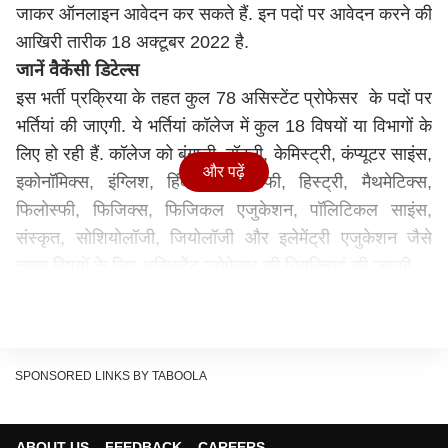
जाकर ऑनलाइन आवेदन कर सकते हैं. इन पदों पर आवेदन करने की
आखिरी तारीक 18 अक्टूबर 2022 है.
जानें वैकेंसी डिटेल्स
इस भर्ती प्रक्रिया के तहत कुल 78 असिस्टेंट प्रोफेसर के पदों पर
भर्तियां की जाएगी. ये भर्तियां कॉलेज में कुल 18 विषयों या विभागों के
लिए हो रही हैं. कॉलेज को बंगाली, बॉटनी, केमिस्ट्री, कंप्यूटर साइंस,
और पढ़ें
इकोनॉमिक्स, इंग्लिश, हिंदी, जियोग्राफी, हिस्ट्री, मैथमेटिक्स,
फिलोस्फी, फिजिक्स, फिजिकल एजुकेशन, पॉलिटिकल साइंस,
संस्कृत, सोशियोलॉजी, जियोलॉजी और इलेमेंट्री एजुकेशन जैसे
तमाम विषयों के लिए असिस्टेंट प्रोफेसर की नियुक्तियां की जाएगी.
जानें शैक्षणिक योग्यता
मान्यता प्राप्त संस्थान या यूनिवर्सिटी से संबंधित विषय में 55
प्रतिशत अंकों के साथ मास्टर डिग्री की हो. पीएचडी डिग्री हो या
नेट या स्लेट की परीक्षा पास की हो.
SPONSORED LINKS BY TABOOLA
जानें कैसे चेक करें नोटिफिकेशन
भर्ती के नोटिफिकेशन को देखने और अपनी योग्यता और आयु संबंधित
ABOUT US
FEEDBACK
CAREERS