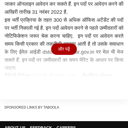
जाकर ऑनलाइन आवेदन कर सकते हैं. इन पदों पर आवेदन करने की
आखिरी तारीख 31 नवंबर 2022 है.
इस भर्ती प्रक्रिया के तहत 300 से अधिक ऑफिस अटेंडेंट की पदों
पर भर्ती निकाली गई है. इन पदों आवेदन करने से पहले उम्मीदवारों को
नोटिफिकेशन जरूर चेक करना चाहिए. इन पदों पर आवेदन करते
समय किसी प्रकार की तकनीकी समस्या आती है तो उसके समाधान
और पढ़ें
के लिए ईमेल आईडी dstonline@bihar.gov.in पर मेल भी भेज
सकते हैं. इन पदों पर उम्मीदवारों का चयन मेरिट के आधार पर किया
जाएगा.
वैकेंसी डिटेल्स
कुल पदों की संख्या- 309
शैक्षणिक योग्यता
कैटेगरी वाइस वैकेंसी डिटेल्स
अनारक्षित- 99
ईडब्ल्यूएस- 24
अत्यंत पिछड़ा- 40
SPONSORED LINKS BY TABOOLA
एससी- 65
एसटी- 2
ABOUT US
FEEDBACK
CAREERS