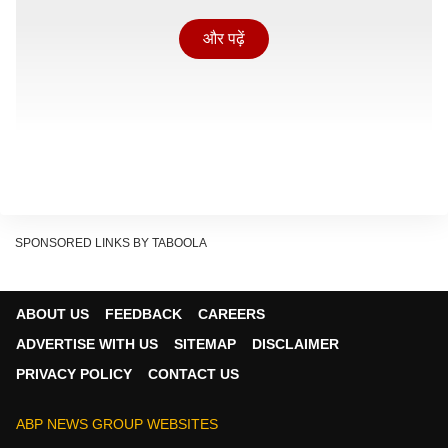
और पढ़ें
SPONSORED LINKS BY TABOOLA
ABOUT US
FEEDBACK
CAREERS
NBEMS ने फॉरेन मेडिकल ग्रेजुएट एग्जामिनेशन (FMGE) जून
ADVERTISE WITH US
SITEMAP
DISCLAIMER
2026 का परिणाम जारी कर दिया है.यह परीक्षा उन छात्रों के लिए
PRIVACY POLICY
CONTACT US
होती है जिन्होंने विदेश से MBBS की पढ़ाई पूरी की है और भारत में
डॉक्टर के रूप में प्रैक्टिस करने के लिए जरूरी योग्यता हासिल
ABP NEWS GROUP WEBSITES
करना चाहते हैं. परीक्षा 28 जून 2026 को देश के अलग-अलग