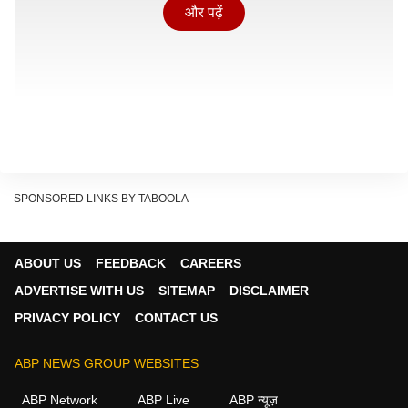
और पढ़ें
SPONSORED LINKS BY TABOOLA
ABOUT US
FEEDBACK
CAREERS
ADVERTISE WITH US
SITEMAP
DISCLAIMER
PRIVACY POLICY
CONTACT US
ABP NEWS GROUP WEBSITES
यह भी पढ़ें- क्या पाकिस्तान में भी सोना और पेट्रोल- डीजल नहीं
ABP Network
ABP Live
ABP न्यूज़
खरीद पा रहे लोग, जानें ईरान युद्ध संकट से कैसे निपट रहा है पाक