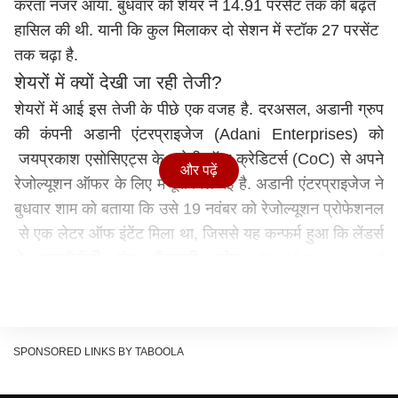
करता नजर आया. बुधवार को शेयर ने 14.91 परसेंट तक की बढ़त
हासिल की थी. यानी कि कुल मिलाकर दो सेशन में स्टॉक 27 परसेंट
तक चढ़ा है.
शेयरों में क्यों देखी जा रही तेजी?
शेयरों में आई इस तेजी के पीछे एक वजह है. दरअसल, अडानी ग्रुप
की कंपनी अडानी एंटरप्राइजेज (Adani Enterprises) को
जयप्रकाश एसोसिएट्स के कमेटी ऑफ क्रेडिटर्स (CoC) से अपने
और पढ़ें
रेजोल्यूशन ऑफर के लिए मंजूरी मिल गई है. अडानी एंटरप्राइजेज ने
बुधवार शाम को बताया कि उसे 19 नवंबर को रेजोल्यूशन प्रोफेशनल
से एक लेटर ऑफ इंटेंट मिला था, जिससे यह कन्फर्म हुआ कि लेंडर्स
ने इनसॉल्वेंसी एंड बैंकरप्सी कोड (Insolvency and
Bankruptcy Code) के तहत उसके प्रपोजल के पक्ष में वोटिंग की
है.
वेदांता से कैसे आगे निकला अडानी?
SPONSORED LINKS BY TABOOLA
जेपी पावर में जयप्रकाश एसोसिएट्स की 24 परसेंट हिस्सेदारी है
इसलिए बाजार को इस डील से कंपनी को मुनाफा होने की उम्मीद है.