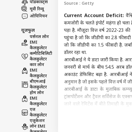
पॉडकास्ट्स
Source : Getty
विश्व
मूवी रिव्यू
एडवर्टाइज विथ अस
Current Account Deficit:
वैश
ओपिनियन
प्राइवेसी पॉलिसी
कमजोरी के चलते इंपोर्ट महंगा हो च
यूजफुल
पड़ा है. मौजूदा वित्त वर्ष 2022-23 
कॉन्टैक्ट अस
पर्सनल लोन
पहुंचा है जो कि जीडीपी का 2.8 फीसदी
सेंड फीडबैक
EMI
ट्रंप
जो कि जीडीपी का 1.5 फीसदी है. जबकि
कैलकुलेटर
अबाउट अस
का दि
डॉलर रहा था.
कम्पैटिबिलिटी
सऊद
बॉली
करियर्स
कैलकुलेटर
आरबीआई ने ये डाटा जारी किया है. आरब
PAK 
कार लोन
जनवरी से मार्च के बीच 54.5 अरब डॉलर 
EMI
अकाउंट डेफिसिट बढ़ा है. आरबीआई न
कैलकुलेटर
बीएमआई
अनुमान है जो इसके पहले वित्त वर्ष में
कैलकुलेटर
आरबीआई के डाटा के मुताबिक कम्प्यूटर
मंडे 
होम लोन
शानद
ट्रांसपोर्टेशन और ट्रैवल सर्विसेज के एक्
EMI
LOGIN
300 
कैलकुलेटर
जाने वाले रेमिटेंस में बीते तिमाही 
दूर
एज
अरब डॉलर रहा है.
कैलकुलेटर
इनकम अकाउंट पर पर नेट आउटगो जो इंवे
एजुकेशन
पर जा पहुंचा है. प्रत्यक्ष विदेशी निवेश अ
लोन EMI