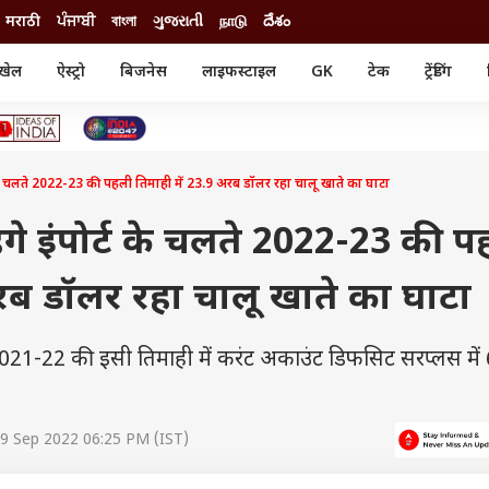
मराठी
ਪੰਜਾਬੀ
বাংলা
ગુજરાતી
நாடு
దేశం
खेल
ऐस्ट्रो
बिजनेस
लाइफस्टाइल
GK
टेक
ट्रेंडिंग
ंजन
ऑटो
खेल
ुड
कार
क्रिकेट
री सिनेमा
टेक्नोलॉजी
शिक्षा
ल सिनेमा
े चलते 2022-23 की पहली तिमाही में 23.9 अरब डॉलर रहा चालू खाते का घाटा
मोबाइल
रिजल्ट
्रिटीज
चैटजीपीटी
नौकरी
ी
े इंपोर्ट के चलते 2022-23 की प
गैजेट
वेब स्टोरीज
अरब डॉलर रहा चालू खाते का घाटा
यूटिलिटी न्यूज़
कल्चर
फैक्ट चेक
21-22 की इसी तिमाही में करंट अकाउंट डिफसिट सरप्लस में 
9 Sep 2022 06:25 PM (IST)