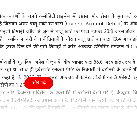
महाराष्ट्र
इंडिया
क्रिक
्विक कारणों के चलते कमोडिटी प्राइसेज में उछाल और डॉलर के मुकाबले रुप
ला है जिसका असर चालू खाते का घाटा (Current Account Deficit) के आंक
की पहली तिमाही अप्रैल से जून में चालू खाते का घाटा बढ़कर 23.9 अरब डॉलर
 है. जबकि जनवरी से मार्च तिमाही के दौरान चालू खाते का घाटा 13.4 अरब ड
 ने तोड़ा शहबाज-मुनीर
कांग्रेस विधायक ने कहा-
पति स्टालिन के लिए पुलिस
उतर
 इसके वित्त वर्ष की इसी तिमाही में करंट अकाउंट डेफिसिट सरप्लस में 6
ल, ईरान वार्ता में
पंकजा मुंडे बीजेपी छोड़ें, CM
से भिड़ीं किरुथीगा, बोलीं- वो
‘थाल
ी-UAE-कतर का नाम,
वुड
बना देंगे
इंडिया
टॉयलेट...
मध्य प्रदेश
सुपर
बिहा
ीआई के मुताबिक अप्रैल से जून के बीच व्यापार घाटा 68.6 अरब डॉलर रहा है
को भूले
धोन
रहा था. साथ ही इंवेस्टमेंट इनकम पेमेंट के निकासी में बढ़ोतरी के चलते भ
े कहा है कि 2022-23 में करंट अकाउंट डेफिसिट जीडीपी का 3 फीसदी र
और पढ़ें
 जीडीपी का 1.2 फीसदी रहा था.
 और बिजनेस सर्विसेज के एक्सपोर्ट में बढ़ोतरी देखी गई है. कंप्यूटर, ब
को भी ‘स्पाइडर मैन’ ने
Meta ग्लोबल टीम को
दतिया में हार की वजह
पटन
ार की कमाई, जानें-
सरकार ने किया तलब, PM
नरोत्तम मिश्रा हुए तो क्या
निकल
सपोर्ट में 35.4 फीसदी का उछाल आया है. विदेशों में काम करने वाले भारतीयों द्वा
करोड़ से रह गई कितनी
के पोस्ट का उठेगा मुद्दा?
बीजेपी देगी राजेंद्र भारती
बैरि
के मुकाबले 2022-23 की पहली तिमाही में 22.6 फीसदी का उछाल आया है और य
जैसी सजा?
स्टमेंट इनकम पर पेमेंट को दर्शाता है वो 7.5 अरब डॉलर से बढ़कर 9.2 अर
प्रैल से जून तिमाही में 13.6 अरब डॉलर रहा है जो बीते वित्त वर्ष की इसी तिमाही म