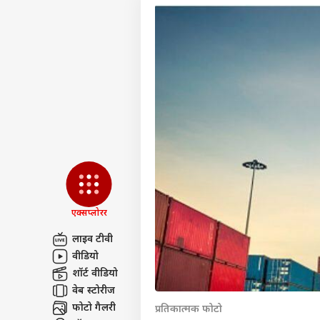
एक्सप्लोरर
लाइव टीवी
वीडियो
पर्सनल
शॉर्ट वीडियो
वेब स्टोरीज
टॉप
फोटो गैलरी
प्रतिकात्मक फोटो
हॅलो गेस्ट