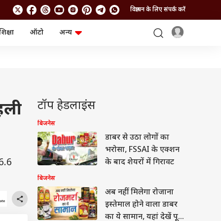
विज्ञापन के लिए संपर्क करें
शिक्षा
ऑटो
अन्य
बिजनेस
लाइफस्टाइल
पर्सनल फाइनेंस
स्वास्थ्य
स्टॉक मार्केट
ट्रैवल
म्यूचुअल फंड्स
फूड
क्रिप्टो
फैशन
आईपीओ
Health and Fitness
टॉप हेडलाइंस
हली
फोटो गैलरी
जनरल नॉलेज
बिजनेस
डाबर से उठा लोगों का
वीडियो
भरोसा, FSSAI के एक्शन
6.6
के बाद शेयरों में गिरावट
बिजनेस
अब नहीं मिलेगा रोजाना
इस्तेमाल होने वाला डाबर
का ये सामान, यहां देखें पूरी