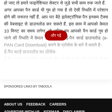
हो जाए तो हमारे फाइनेंशियल सेक्टर से जुड़े सभी काम रुक जाते हैं.
अगर आपका पैन कार्ड भी गुम हो गया है तो ऐसी स्थिति में परेशान
होने की जरूरत नहीं हैं. आप घर बैठे इलेक्ट्रॉनिक पैन इनकम टैक्स
की वेबसाइट से डाउनलोड कर सकते हैं. इस काम में आपको केवल
10 मिनट का समय लगेगा. तो चलिए हम आपको पैन कार्ड गुम हो
और पढ़ें
जाने की स्थिति में केवल 10 मिनट में ई-पैन कार्ड डाउनलोड (e-
PAN Card Download) करने के प्रोसेस के बारे में बताते है-
ई-पैन कार्ड डाउनलोड का प्रोसेस-
ई-पैन कार्ड डाउनलोड करने के लिए सबसे पहले आप इनकम टैक्स
की आधिकारिक वेबसाइट पर विजिट करें.
यहां आपको ई-पैन कार्ड का ऑप्शन दिखेगा उसपर क्लिक करें.
इसके बाद आपसे पैन का नंबर फिल करने को कहा जाएगा. पैन कार्ड
नंबर दर्ज करें.
SPONSORED LINKS BY TABOOLA
आगे आपसे पैन कार्ड के बाद आधार कार्ड नंबर दर्ज करने को कहा
जाएगा. इसके दर्ज करें.
ABOUT US
FEEDBACK
CAREERS
फिर डेट ऑफ बर्थ दर्ज करें.
ADVERTISE WITH US
SITEMAP
DISCLAIMER