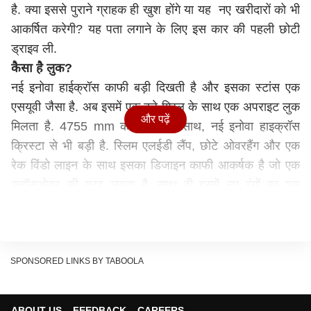
है. क्या इससे पुराने ग्राहक ही खुश होंगे या यह नए खरीदारों को भी
आकर्षित करेगी? यह पता लगाने के लिए इस कार की पहली छोटी
ड्राइव ली.
कैसा है लुक?
नई इनोवा हाईक्रॉस काफी बड़ी दिखती है और इसका स्टांस एक
एसयूवी जैसा है. अब इसमें एक बड़े ग्रिल के साथ एक अपराइट लुक
और पढ़ें
मिलता है. 4755 mm की लंबाई के साथ, नई इनोवा हाइक्रॉस
क्रिस्टा से भी बड़ी है. स्लिम एलईडी लैंप, छोटे ओवरहैंग और एक
रेक विंडो लाइन के साथ इसका डिजाइन काफी आकर्षक है जो एक
क्रॉसओवर की तरह लगता है. साथ ही इसमें नए रंगों का एक
प्रीमियम टच भी जोड़ा गया है.
इंटिरियर
इसके भारी दरवाज़े को खोलते ही अंदर एक एसयूवी जैसी ड्राइविंग
पोजिशन मिलती है. हालाँकि, Toyota ने बाकी सब कुछ भी बदल
SPONSORED LINKS BY TABOOLA
दिया है और केबिन में एक प्रीमियम तकनीक से लैस वातावरण मिलता
है. इसका डिजाइन काफी क्लीन है और गियर लीवर सेंटर कंसोल के
ABOUT US
FEEDBACK
CAREERS