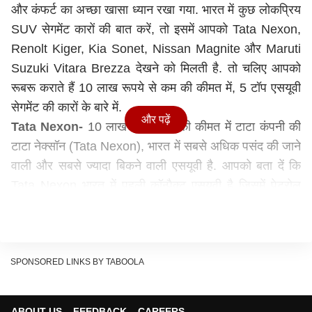
और कंफर्ट का अच्छा खासा ध्यान रखा गया. भारत में कुछ लोकप्रिय
SUV सेगमेंट कारों की बात करें, तो इसमें आपको Tata Nexon,
Renolt Kiger, Kia Sonet, Nissan Magnite और Maruti
Suzuki Vitara Brezza देखने को मिलती है. तो चलिए आपको
रूबरू कराते हैं 10 लाख रूपये से कम की कीमत में, 5 टॉप एसयूवी
सेगमेंट की कारों के बारे में.
और पढ़ें
Tata Nexon-
10 लाख रूपये तक की कीमत में टाटा कंपनी की
टाटा नेक्सॉन (Tata Nexon), भारत में सबसे अधिक पसंद की जाने
वाली और सबसे ज्यादा बिकने वाली एसयूवी है. आपको बता दें कि
Tata Nexon भारत में पहली कॉन्पैक्ट एसयूवी है जिसमें पेट्रोल
और इलेक्ट्रिक पावर ट्रेन, दोनों के ऑप्शंस देखने को मिलते हैं. यह
कार 1.2 लीटर टर्बोचार्ज्ड पेट्रोल इंजन और 6-speed के
manual transmission के साथ आती है. Tata Nexon में
आपको डीजल इंजन का विकल्प भी देखने को मिलता है. बेस मॉडल
SPONSORED LINKS BY TABOOLA
की बात करें तो इसकी कीमत 7.55 लाख रूपये(एक्स शोरूम) है.
Mahindra XUV300-
महिंद्रा XUV300, 8.41 लाख
ABOUT US
FEEDBACK
CAREERS