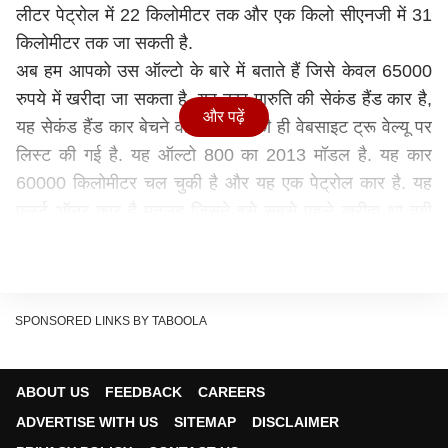
लीटर पेट्रोल में 22 किलोमीटर तक और एक किलो सीएनजी में 31
किलोमीटर तक जा सकती है.
अब हम आपको उस ऑल्टो के बारे में बताते हैं जिसे केवल 65000
रुपये में खरीदा जा सकता है. यह कार मारुति की सेकंड हैंड कार है,
और पढ़ें
यह सेकंड हैंड कार बेचने वाली मारुति की ही वेबसाइट ट्रू वेल्यू पर
लिस्ट की गई है. यह ऑल्टो 800 का 2013 मॉडल है. यह कार
60000 किलोमीटर चल चुकी है और यह एक पेट्रोल कार है. यह
फर्स्ट ऑनर कार है मतलब जिसने इसे सबसे पहले खरीदा था वही
इसे बेच रहा है.
यह भी पढ़ें:
Electric Scooter: कम बजट में खरीदना है
इलेक्ट्रिक स्कूटर, रेंज 84 किलोमीटर तक, मिल रहे रिमॉट लॉकिंग
और अलार्म जैसे फीचर
SPONSORED LINKS BY TABOOLA
कार का कलर ग्रे है और यह मैनुअल ट्रांसमिशन वाली कार है.
मारुति ऑल्टो अगर आप नई लेने जाएंगे तो इसके Maruti Alto
ABOUT US
FEEDBACK
CAREERS
800 STD मॉडल की कीमत 3.49 लाख रुपये दिल्ली में है. वहीं
ADVERTISE WITH US
SITEMAP
DISCLAIMER
इसके इसके LXI मॉडल की कीमत 4.26 लाख रुपये, VXI वेरिएंट