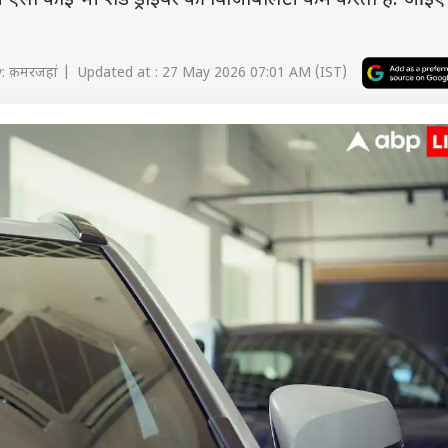
ें ऐसा कोई भी शेड ड्राइवर की विजिबिलिटी कम करता है. आइए 
: क़मरजहां | Updated at : 27 May 2026 07:01 AM (IST)