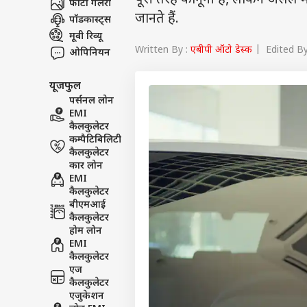
पूरी तरह कानूनी है, लेकिन असल म
फोटो गैलरी
जानते हैं.
पॉडकास्ट्स
मूवी रिव्यू
Written By :
एबीपी ऑटो डेस्क
| Edited By
ओपिनियन
यूजफुल
पर्सनल लोन
EMI
कैलकुलेटर
कम्पैटिबिलिटी
कैलकुलेटर
कार लोन
EMI
कैलकुलेटर
बीएमआई
कैलकुलेटर
होम लोन
EMI
कैलकुलेटर
एज
कैलकुलेटर
एजुकेशन