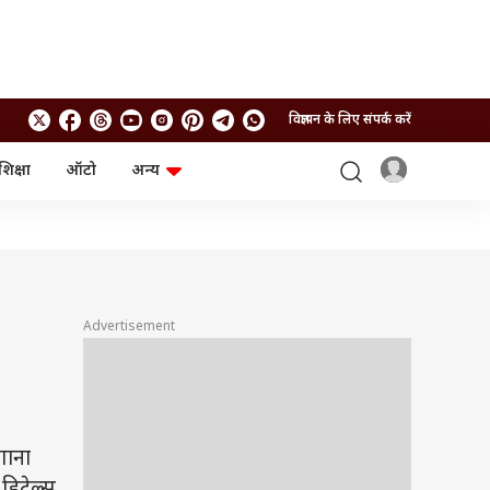
विज्ञापन के लिए संपर्क करें
शिक्षा
ऑटो
अन्य
बिजनेस
लाइफस्टाइल
पर्सनल फाइनेंस
स्वास्थ्य
स्टॉक मार्केट
ट्रैवल
म्यूचुअल फंड्स
फूड
क्रिप्टो
फैशन
आईपीओ
Health and Fitness
Advertisement
फोटो गैलरी
जनरल नॉलेज
वीडियो
गाना