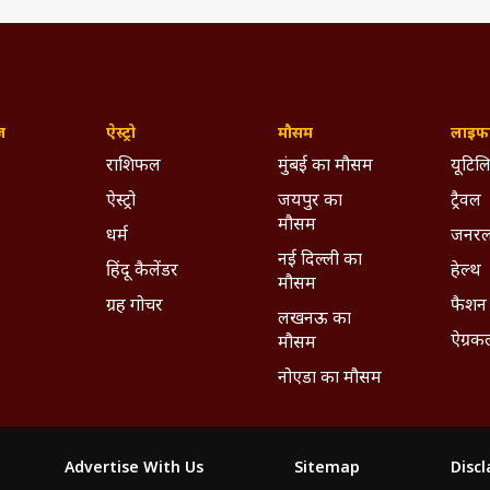
ज़
ऐस्ट्रो
मौसम
लाइफस
राशिफल
मुंबई का मौसम
यूटिलि
ऐस्ट्रो
जयपुर का
ट्रैवल
मौसम
धर्म
जनरल
नई दिल्ली का
हिंदू कैलेंडर
हेल्थ
मौसम
ग्रह गोचर
फैशन
लखनऊ का
ऐग्रक
मौसम
नोएडा का मौसम
Advertise With Us
Sitemap
Disc