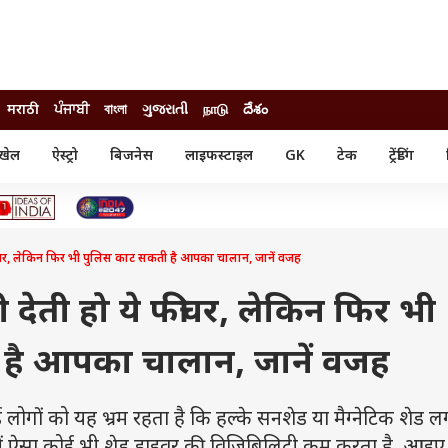
मराठी
ਪੰਜਾਬੀ
বাংলা
ગુજરાતી
நாடு
దేశం
खेल
ऐस्ट्रो
बिजनेस
लाइफस्टाइल
GK
टेक
ट्रेंडिंग
ंजन
ऑटो
खेल
ुड
कार
क्रिकेट
री सिनेमा
टेक्नोलॉजी
शिक्षा
ल सिनेमा
ीचर, लेकिन फिर भी पुलिस काट सकती है आपका चालान, जानें वजह
मोबाइल
रिजल्ट
्रिटीज
चैटजीपीटी
नौकरी
ी
 देती हो ये फीचर, लेकिन फिर भी
गैजेट
वेब स्टोरीज
है आपका चालान, जानें वजह
यूटिलिटी न्यूज़
कल्चर
फैक्ट चेक
 को यह भ्रम रहता है कि हल्के सनशेड या मैग्नेटिक शेड ल