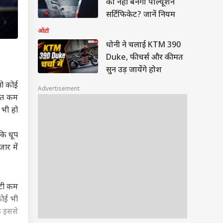
का नहीं बनेगा पॉल्यूशन
सर्टिफिकेट? जानें नियम
ऑटो
धोनी ने चलाई KTM 390
Duke, फीचर्स और कीमत
सुन उड़ जायेंगे होश
तो कोई
Advertisement
हुत कम
 भी हो
कि धूप
ार में
िटी कम
कोई भी
ि इससे