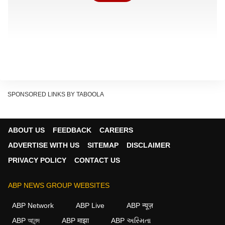
SPONSORED LINKS BY TABOOLA
ABOUT US
FEEDBACK
CAREERS
ADVERTISE WITH US
SITEMAP
DISCLAIMER
इस नए फीचर के जरिए राइडर अब नेविगेशन शुरू करने, म्यूजिक
PRIVACY POLICY
CONTACT US
कंट्रोल करने, कॉल मैनेज करने और यहां तक कि राइडिंग मोड
बदलने जैसे कई काम सिर्फ आवाज के जरिए कर सकेंगे. इससे चलते
ABP NEWS GROUP WEBSITES
समय स्क्रीन पर बार-बार टैप करने की जरूरत कम होगी और
ABP Network
ABP Live
ABP न्यूज़
राइडिंग ज्यादा सेफ बन सकेगी.
ABP আনন্দ
ABP माझा
ABP અસ્મિતા
कैसे काम करेगा नया वॉयस कमांड सिस्टम?