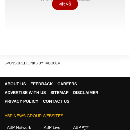
और पढ़ें
SPONSORED LINKS BY TABOOLA
ABOUT US
FEEDBACK
CAREERS
ADVERTISE WITH US
SITEMAP
DISCLAIMER
PRIVACY POLICY
CONTACT US
ABP NEWS GROUP WEBSITES
ABP Network
ABP Live
ABP न्यूज़
व्यापार और धन राशिफल (Business & Finance