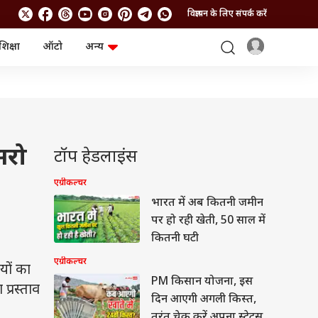
विज्ञापन के लिए संपर्क करें
शिक्षा
ऑटो
अन्य
बिजनेस
लाइफस्टाइल
पर्सनल फाइनेंस
स्वास्थ्य
स्टॉक मार्केट
ट्रैवल
म्यूचुअल फंड्स
फूड
क्रिप्टो
फैशन
आईपीओ
Health and Fitness
सरो
टॉप हेडलाइंस
फोटो गैलरी
जनरल नॉलेज
एग्रीकल्चर
भारत में अब कितनी जमीन
वीडियो
पर हो रही खेती, 50 साल में
कितनी घटी
एग्रीकल्चर
यों का
PM किसान योजना, इस
प्रस्ताव
दिन आएगी अगली किस्त,
तुरंत चेक करें अपना स्टेटस