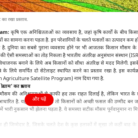
ा
दिल्ली NCR
इंडिया
क्रिक
 का रखा प्रस्ताव.
ram:
कृषि एक अनिश्चितताओं का व्यवसाय है, जहां कृषि कार्यों के बीच किसा
 का सामना करना पड़ता है. इन परेशानियों के चलते फसलों का उत्पादन कम ह
पुर खीरी हिंसा:
अरविंद केजरीवाल का
राज्यसभा में किस बात पर
हर्
ा है. दुनिया का सबसे पुराना व्यवसाय होने पर भी आजतक किसान मौसम क
ष मिश्रा की जमानत
इंस्टाग्राम भी ब्लॉक! AAP
किरेन रिजिजू से भिड़ गए
का 
ं में ढील से SC का
वुड
चीफ बोले- 'मोदी सरकार के
इंडिया
खरगे, बोले- 'ये मेरा
बिहार
गया
इंडि
नों की ऐसी समस्याओं का तोड़ निकला है भारतीय अंतरिक्ष अनुसंधान संस्थान (IS
र, क्या बोले प्रशांत
सामने घुटने न टेके META'
अधिकार...'
विधाजनक बनाने के लिये अब किसानों को सीधा अंतरिक्ष से मदद मिलेगी. इसक
ण
 के लिये समर्पित दो सेटेलाइट स्थापित करने का प्रस्ताव रखा है. इस कार्यक
ndian Agriculture Satellite Program) नाम दिया गया है.
ग्राम' का प्रस्ताव
माल' एक्ट्रेस के ऊपर
Gen Z पर प्रशांत किशोर
अनुष्का यादव की बेटी
FCR
 मौसम की अनिश्चतताओं से काफी हद तक राहत दिलाई है, लेकिन भारत के ग
 करोड़ का लोन, चुकाने
की भविष्यवाणी, 'सरकार
उज्जैनी का अन्नप्राशन,
सरक
और पढ़ें
धारित है. यहां मौसम सही है तो किसानों को अच्छी फसल की उम्मीद बन जा
िए करनी पड़ी सी ग्रेड
को पता है कि...'
यूजर्स बोले- 'तेजू भइया पर
बोले
ें
गई है...'
ं भारी नुकसान भी झेलना पड़ता है. ये समस्या सटीक मौसम पूर्नवानुमान ना मि
 ही जिम्मेदार है, जिसके चलते देश के कुछ इलाकों में सूखा तो कहीं बाढ़ क
ी समस्याओं के मद्देनजर अब इसरो अध्यक्ष एस सोमनाथ ने कृषि सेक्टर के ल