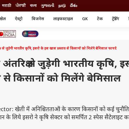
मराठी
ਪੰਜਾਬੀ
বাংলা
ગુજરાતી
நாடு
దేశం
खेल
ऐस्ट्रो
बिजनेस
लाइफस्टाइल
GK
टेक
ट्रेंडिंग
ंजन
ऑटो
खेल
ुड
कार
क्रिकेट
री सिनेमा
टेक्नोलॉजी
शिक्षा
ल सिनेमा
े जुड़ेगी भारतीय कृषि, इसरो के इस खास प्रस्ताव से किसानों को मिलेंगे बेमिसाल फायदे
मोबाइल
रिजल्ट
्रिटीज
चैटजीपीटी
नौकरी
ी
तरिक्ष से जुड़ेगी भारतीय कृषि, इ
गैजेट
वेब स्टोरीज
व से किसानों को मिलेंगे बेमिसाल
यूटिलिटी न्यूज़
कल्चर
फैक्ट चेक
or: खेती में अनिश्चितताओं के कारण किसानों को कई चुनौति
के लिये इसरो ने कृषि सेक्टर को समर्पित 2 स्पेस सैटेलाइट का 