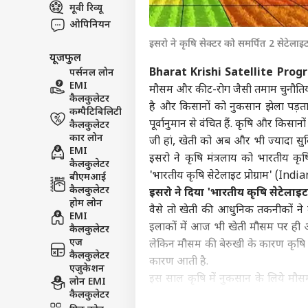
मूवी रिव्यू
इंडिय
ओपिनियन
एडवर्टाइज विथ अस
इसरो ने कृषि सेक्टर को समर्पित 2 सेटेलाइट
प्राइवेसी पॉलिसी
यूजफुल
कॉन्टैक्ट अस
Bharat Krishi Satellite Prog
पर्सनल लोन
सेंड फीडबैक
EMI
मौसम और कीट-रोग जैसी तमाम चुनौतियों
लखीम
कैलकुलेटर
अबाउट अस
है और किसानों को नुकसान झेला पड़त
आशी
कम्पैटिबिलिटी
शर्तो
बॉली
पूर्वानुमान से वंचित हैं. कृषि और किसा
कैलकुलेटर
करियर्स
इनका
कार लोन
जी हां, खेती को अब और भी ज्यादा सु
भूष
EMI
इसरो ने कृषि मंत्रलाय को भारतीय कृषि
कैलकुलेटर
'भारतीय कृषि सेटेलाइट प्रोग्राम' (I
बीएमआई
कैलकुलेटर
इसरो ने दिया 'भारतीय कृषि सेटेलाइट प्रो
'गोल
होम लोन
वैसे तो खेती की आधुनिक तकनीकों ने
था 1
EMI
LOGIN
इलाकों में आज भी खेती मौसम पर ही आ
के ल
कैलकुलेटर
फिल्म
एज
लेकिन मौसम की बेरुखी के कारण कृषि मे
कैलकुलेटर
कारण आती है.
एजुकेशन
इस साल कृषि में नुकसान के लिये मौसम
लोन EMI
कैलकुलेटर
फसलों में भारी नुकसान हुआ है. ऐसी ह