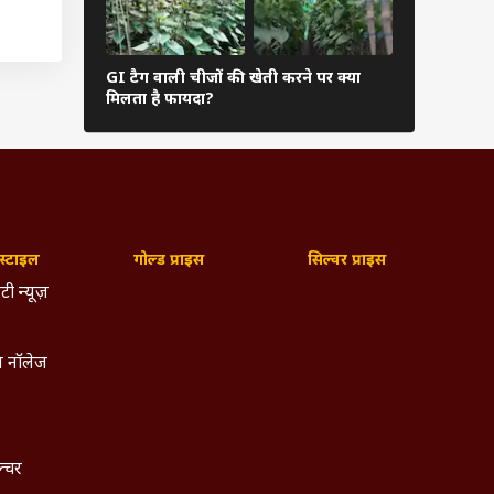
़ी तमाम
022 के
GI टैग वाली चीजों की खेती करने पर क्या
खेत पर कोल्
म करने
मिलता है फायदा?
मिलती है सब्
ने कहा
लगातार
तकनीकी
्टाइल
गोल्ड प्राइस
सिल्वर प्राइस
ाली ला
टी न्यूज़
े जरिये
र सूखे
 नॉलेज
रने का
न काफी
े मौसम
ल्चर
सान हो