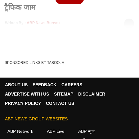
ट्रैफिक जाम
Written By :
ABP News Bureau
26 May 2020 01:25 PM (IST)
Lockdown: Delhi-Noida बॉर्डर पर लंबा ट्रैफिक जाम
Heavy Traffic Jam
DND Flyway
RAF
Tags :
SPONSORED LINKS BY TABOOLA
Lockdown
Covid-19
ABOUT US
FEEDBACK
CAREERS
ADVERTISE WITH US
SITEMAP
DISCLAIMER
PRIVACY POLICY
CONTACT US
ABP NEWS GROUP WEBSITES
ABP Network
ABP Live
ABP न्यूज़