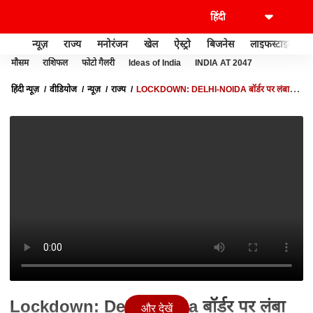
न्यूज़
राज्य
मनोरंजन
खेल
ऐस्ट्रो
बिजनेस
लाइफस्टाइल
मौसम
राशिफल
फोटो गैलरी
Ideas of India
INDIA AT 2047
हिंदी न्यूज़
वीडियोज
न्यूज़
राज्य
LOCKDOWN: DELHI-NOIDA बॉर्डर पर लंबा
ट्रैफिक जाम
Lockdown: Delhi-Noida बॉर्डर पर लंबा
और देखें