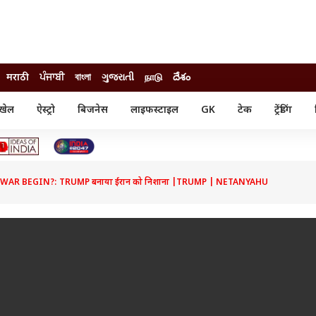
मराठी
ਪੰਜਾਬੀ
বাংলা
ગુજરાતી
நாடு
దేశం
खेल
ऐस्ट्रो
बिजनेस
लाइफस्टाइल
GK
टेक
ट्रेंडिंग
ंजन
ऑटो
खेल
ुड
कार
क्रिकेट
री सिनेमा
टेक्नोलॉजी
शिक्षा
ल सिनेमा
 WAR BEGIN?: TRUMP बनाया ईरान को निशाना |TRUMP | NETANYAHU
मोबाइल
रिजल्ट
्रिटीज
चैटजीपीटी
नौकरी
ी
गैजेट
वेब स्टोरीज
यूटिलिटी न्यूज़
कल्चर
फैक्ट चेक