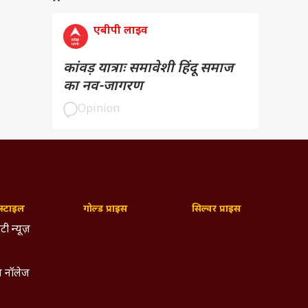
एबीपी लाइव
कांवड़ यात्राः समावेशी हिंदू समाज
का नव-जागरण
Opinion
्टाइल
गोल्ड प्राइस
सिल्वर प्राइस
टी न्यूज़
 नॉलेज