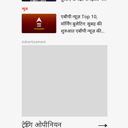
आगबबूला हुआ ईरान
न्यूज़
एबीपी न्यूज़ Top 10,
मॉर्निंग बुलेटिन: सुबह की
शुरुआत एबीपी न्यूज़ की
खबरों के साथ, पढ़ें- देश-
Advertisement
दुनिया की सभी बड़ी खबरें
एक साथ -मॉर्निंग
ट्रेडिंग ओपीनियन