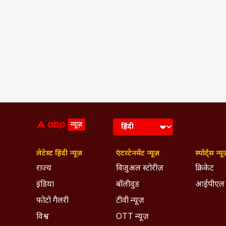
लेटेस्ट हिंदी न्यूज़
एंटरटेनमेंट न्यूज़
स्पोर्ट्स न्यू
राज्य
विजुअल स्टोरीज़
क्रिकेट
इंडिया
बॉलीवुड
आईपीएल
फोटो गैलरी
टीवी न्यूज़
विश्व
OTT न्यूज़