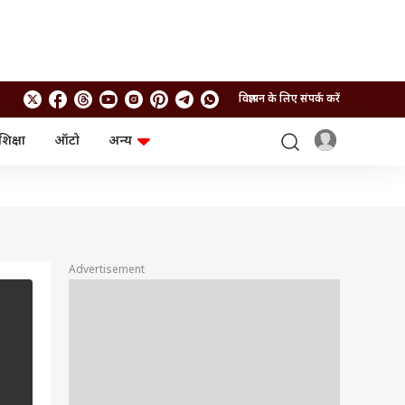
विज्ञापन के लिए संपर्क करें
शिक्षा
ऑटो
अन्य
बिजनेस
लाइफस्टाइल
पर्सनल फाइनेंस
स्वास्थ्य
स्टॉक मार्केट
ट्रैवल
म्यूचुअल फंड्स
फूड
क्रिप्टो
फैशन
आईपीओ
Health and Fitness
Advertisement
फोटो गैलरी
जनरल नॉलेज
वीडियो