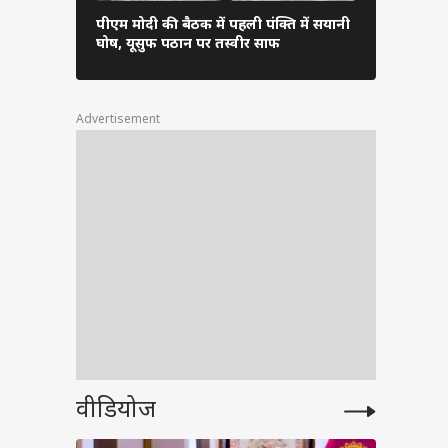
पीएम मोदी की बैठक में पहली पंक्ति में सयानी
बारिश में रा
 बनाया
घोष, यूसुफ पठान पर तस्वीर साफ
शाह खुद थाम
Advertisement
लाल का
rder
cher
वीडियोज
ham