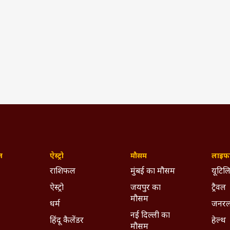
ज़
ऐस्ट्रो
मौसम
लाइफस
राशिफल
मुंबई का मौसम
यूटिलि
ऐस्ट्रो
जयपुर का
ट्रैवल
मौसम
धर्म
जनरल
नई दिल्ली का
हिंदू कैलेंडर
हेल्थ
मौसम