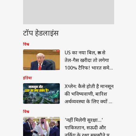
टॉप हेडलाइंस
विश्व
US का नया बिल, रूस से
तेल-गैस खरीदा तो लगेगा
100% टैरिफ! भारत समेत
किस पर होगा असर
इंडिया
Xप्लेन: कैसे होती है मानसून
की भविष्यवाणी, बारिश
अर्थव्यवस्था के लिए क्यों है
जरूरी?
विश्व
'नहीं मिलेगी सुरक्षा...'
पाकिस्तान, सऊदी और
तुर्किए के रक्षा समझौते पर