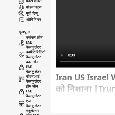
फोटो गैलरी
पॉडकास्ट्स
मूवी रिव्यू
ओपिनियन
यूजफुल
पर्सनल लोन
EMI
कैलकुलेटर
कम्पैटिबिलिटी
कैलकुलेटर
कार लोन
EMI
कैलकुलेटर
Iran US Israel
बीएमआई
कैलकुलेटर
होम लोन
को निशाना |Tr
EMI
कैलकुलेटर
एज
Written By :
एबीपी न्यूज़ डेस्क
| 26 May 202
कैलकुलेटर
एजुकेशन