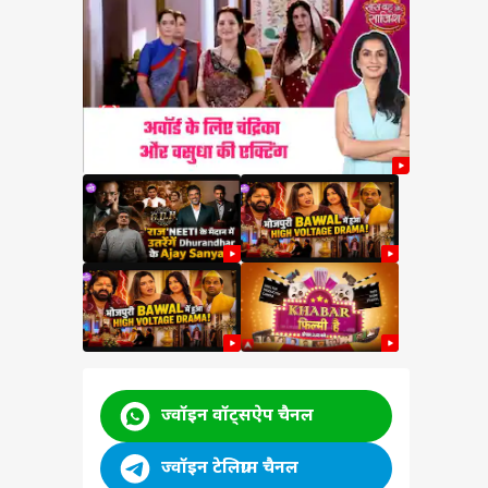
a
ने दी
ी
 कांड
ज्वॉइन वॉट्सऐप चैनल
ज्वॉइन टेलिग्राम चैनल