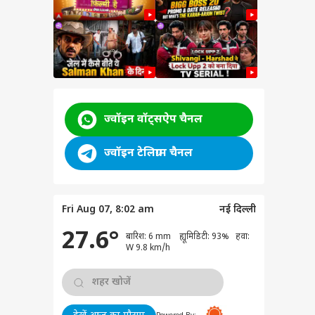
ज्वॉइन वॉट्सऐप चैनल
ham
a
ज्वॉइन टेलिग्राम चैनल
ने दी
ी
 कांड
Fri Aug 07, 8:02 am
नई दिल्ली
वुड
27.6°
बारिश: 6 mm ह्यूमिडिटी: 93% हवा:
े
W 9.8 km/h
 आज
मीन
्वर ने