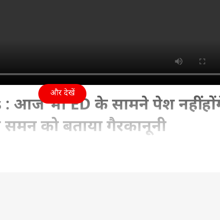
और देखें
आज भी ED के सामने पेश नहीं होंग
 समन को बताया गैरकानूनी
4 11:53 AM (IST)
गे केजरीवाल,AAP ने समन को बताया गैर कानूनी,समन की वैधता का
ementDirectorate
Edsummons
Delhiliqourscam