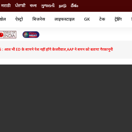
मराठी
ਪੰਜਾਬੀ
বাংলা
ગુજરાતી
நாடு
దేశం
खेल
ऐस्ट्रो
बिजनेस
लाइफस्टाइल
GK
टेक
ट्रेंडिंग
ंजन
ऑटो
खेल
ुड
कार
क्रिकेट
री सिनेमा
टेक्नोलॉजी
शिक्षा
ल सिनेमा
ज भी ED के सामने पेश नहीं होंगे केजरीवाल,AAP ने समन को बताया गैरकानूनी
मोबाइल
रिजल्ट
्रिटीज
चैटजीपीटी
नौकरी
ी
गैजेट
वेब स्टोरीज
यूटिलिटी न्यूज़
कल्चर
फैक्ट चेक