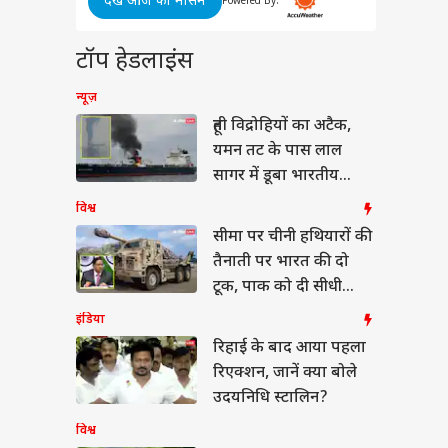
देखें आज का मौसम
ऐश्वर्या राय बच्चन का
Powered By:
्स 2026 से अनसीन
 वायरल, 7 हजार मोती
टॉप हेडलाइंस
 स्ट्रैपलेस गाउन में ढाया
र
न्यूज़
हूती विद्रोहियों का अटैक,
यमन तट के पास लाल
लियां चलाकर जनता का
सागर में डूबा भारतीय
हे दमन’, भारत ने
जहाज
K चुनाव पर पाक को
विश्व
ाया आईना
सीमा पर चीनी हथियारों की
तैनाती पर भारत की दो
टूक, पाक को दी सीधी
चेतावनी
इंडिया
रिहाई के बाद आया पहला
रिएक्शन, जानें क्या बोले
उदयनिधि स्टालिन?
विश्व