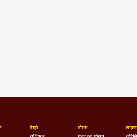
ज़
ऐस्ट्रो
मौसम
लाइफस