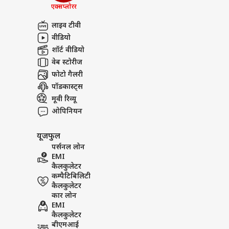
Teacher का कातिल कौन?
शेख ह
एक्सप्लोरर
अबाउट अस
पर ब
भारत
इंडिय
लाइव टीवी
करियर्स
वीडियो
शॉर्ट वीडियो
वेब स्टोरीज
फोटो गैलरी
क्या
पॉडकास्ट्स
शाद
मूवी रिव्यू
LOGIN
पार्ट
ओपिनियन
यूजफुल
पर्सनल लोन
EMI
कैलकुलेटर
कम्पैटिबिलिटी
कैलकुलेटर
कार लोन
EMI
कैलकुलेटर
बीएमआई