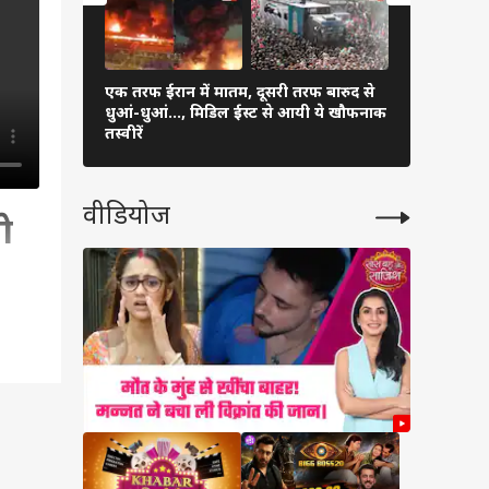
एक तरफ ईरान में मातम, दूसरी तरफ बारुद से
अरुणाचल-अस
धुआं-धुआं…, मिडिल ईस्ट से आयी ये खौफनाक
प्रभावित, 5 
तस्वीरें
बड़ा ऐक्शन
वीडियोज
े