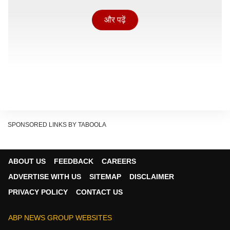
और पढ़ें
SPONSORED LINKS BY TABOOLA
पूर्वी मध्य रेलवे के समस्तीपुर डिवीजन में समस्तीपुर-दरभंगा सेक्शन
ABOUT US
FEEDBACK
CAREERS
पर ट्रैक दोहरीकरण परियोजना से जुड़े नॉन-इंटर लॉकिंग NI कार्य
ADVERTISE WITH US
SITEMAP
DISCLAIMER
के कारण 11 मई से 14 मई तक 18 यात्री ट्रेनों को रद्द कर दिया
PRIVACY POLICY
CONTACT US
गया है, जबकि 23 ट्रेनों के रूट बदले गए हैं.
ABP NEWS GROUP WEBSITES
Show Quick Read