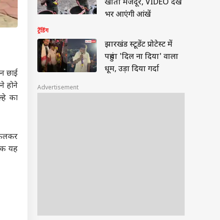
खाता मजदूर, VIDEO देख
भर आएंगी आंखें
ट्रेंडिंग
झारखंड स्टूडेंट प्रोटेस्ट में
पहुंचा 'दिल ना दिया' वाला
धूम, उड़ा दिया गर्दा
हन छाई
े होने
Advertisement
्हे का
निकलकर
ानक यह