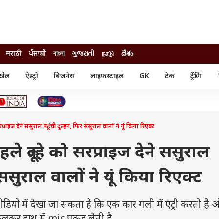
मराठी
ਪੰਜਾਬੀ
বাংলা
ગુજરાતી
நாடு
దేశం
खेल
ऐस्ट्रो
बिजनेस
लाइफस्टाइल
GK
टेक
ट्रेंडिंग
ंजन
ऑटो
खेल
ुड
कार
क्रिकेट
री सिनेमा
टेक्नोलॉजी
शिक्षा
ल सिनेमा
्राइज देने ससुराल पहुंची दुल्हन, फिर ससुराल वालों ने यूं किया रिएक्ट
मोबाइल
रिजल्ट
्रिटीज
चैटजीपीटी
नौकरी
ी
े दूल्हे को सरप्राइज देने ससुराल
गैजेट
वेब स्टोरीज
 ससुराल वालों ने यूं किया रिएक्ट
यूटिलिटी न्यूज़
कल्चर
फैक्ट चेक
ो में देखा जा सकता है कि एक कार गली में एंट्री करती है औ