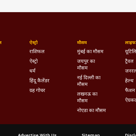
ज़
ऐस्ट्रो
मौसम
लाइफस
राशिफल
मुंबई का मौसम
यूटिलि
ऐस्ट्रो
जयपुर का
ट्रैवल
मौसम
धर्म
जनरल
नई दिल्ली का
हिंदू कैलेंडर
हेल्थ
मौसम
ग्रह गोचर
फैशन
लखनऊ का
ऐग्रक
मौसम
नोएडा का मौसम
Advertise With Us
Sitemap
Disc