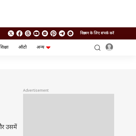
विज्ञापन के लिए संपर्क करें
शिक्षा
ऑटो
अन्य
बिजनेस
लाइफस्टाइल
पर्सनल फाइनेंस
स्वास्थ्य
स्टॉक मार्केट
ट्रैवल
म्यूचुअल फंड्स
फूड
क्रिप्टो
फैशन
आईपीओ
Health and Fitness
Advertisement
फोटो गैलरी
जनरल नॉलेज
वीडियो
र उसमें