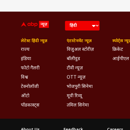
लेटेस्ट हिंदी न्यूज़
एंटरटेनमेंट न्यूज़
स्पोर्ट्स न्यू
राज्य
विजुअल स्टोरीज़
क्रिकेट
इंडिया
बॉलीवुड
आईपीएल
फोटो गैलरी
टीवी न्यूज़
विश्व
OTT न्यूज़
टेक्नोलॉजी
भोजपुरी सिनेमा
ऑटो
मूवी रिव्यू
पॉडकास्ट्स
तमिल सिनेमा
About Us
Feedback
Careers