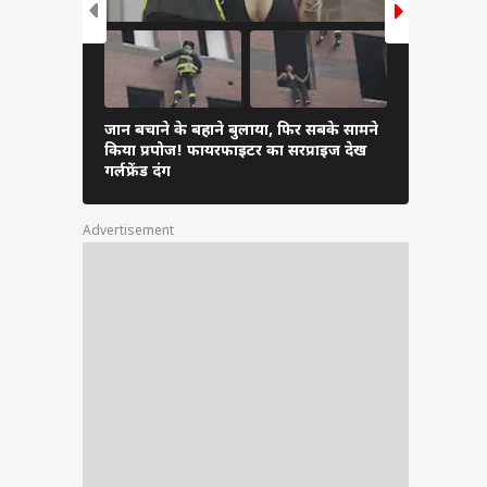
ी है.”
ूरत ही
dini &
ख निकल
जान बचाने के बहाने बुलाया, फिर सबके सामने
ऑफिस में दि
किया प्रपोज! फायरफाइटर का सरप्राइज देख
साथ ट्राई करे
गर्लफ्रेंड दंग
Advertisement