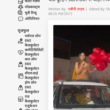
बैठी दुल्हन sunroof से बाहर निक
फोटो गैलरी
पॉडकास्ट्स
Written By :
एबीपी लाइव
| Edited By: S
मूवी रिव्यू
08:25 PM (IST)
ओपिनियन
यूजफुल
पर्सनल लोन
EMI
कैलकुलेटर
कम्पैटिबिलिटी
कैलकुलेटर
कार लोन
EMI
कैलकुलेटर
बीएमआई
कैलकुलेटर
होम लोन
EMI
कैलकुलेटर
एज
कैलकुलेटर
एजुकेशन