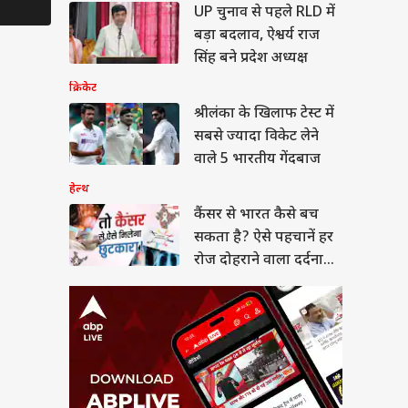
र से भारत कैसे बच
UP चुनाव से पहले RLD में
Controversies
 है? ऐसे पहचानें हर
बड़ा बदलाव, ऐश्वर्य राज
दोहराने वाला दर्दनाक
या
सिंह बने प्रदेश अध्यक्ष
क्रिकेट
श्रीलंका के खिलाफ टेस्ट में
सबसे ज्यादा विकेट लेने
न हंटर्स बना रही भारतीय
वाले 5 भारतीय गेंदबाज
सेना, ऑपरेशन सिंदूर से
 है इसका कनेक्शन?
हेल्थ
कैंसर से भारत कैसे बच
सकता है? ऐसे पहचानें हर
रोज दोहराने वाला दर्दनाक
सच