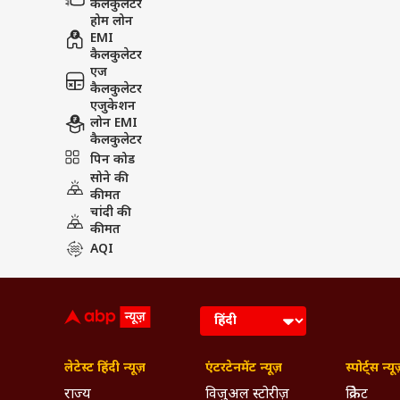
कैलकुलेटर
होम लोन
EMI
कैलकुलेटर
एज
कैलकुलेटर
एजुकेशन
लोन EMI
कैलकुलेटर
पिन कोड
सोने की
कीमत
चांदी की
कीमत
AQI
लेटेस्ट हिंदी न्यूज़
एंटरटेनमेंट न्यूज़
स्पोर्ट्स न्यू
राज्य
विजुअल स्टोरीज़
क्रिकेट