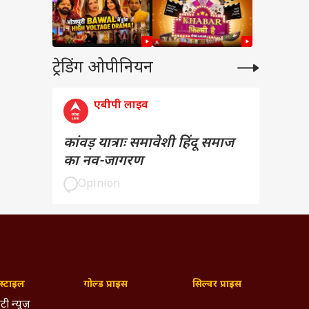
ट्रेडिंग ओपीनियन
एबीपी लाइव
कांवड़ यात्राः समावेशी हिंदू समाज
का नव-जागरण
Opinion
्टाइल
गोल्ड प्राइस
सिल्वर प्राइस
टी न्यूज़