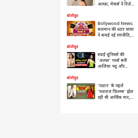
अल्फा, मेकर्स ने रिजेक्ट
किया 215 करोड़ का
ओटीटी ऑफर
बॉलीवुड
Bollywood News:
सलमान की स्टार पावर
ने बनाई नई रणनीति,
बैटल ऑफ गलवान’ के
चलते आदित्य चोपड़ा ने
बॉलीवुड
‘अल्फा’ की रिलीज
स्पाई यूनिवर्स की
बदल दी
'अल्फा' गर्ल्स बनीं
(28.12.2025)
आलिया भट्ट और
शरवरी, फिल्म के नाम
से उठा पर्दा
बॉलीवुड
'पठान' के पहले
'यशराज फिल्म्स' झेल
रही थी आर्थिक मार,
रानी ने किया खुलासा