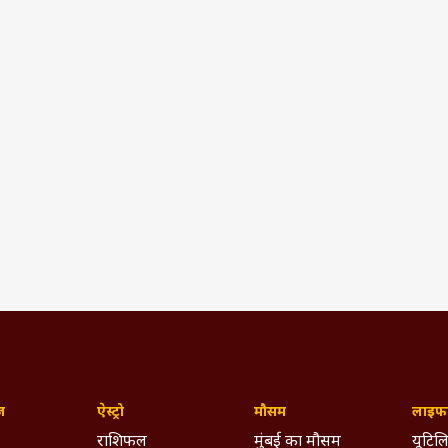
ज़
ऐस्ट्रो
मौसम
लाइफस
राशिफल
मुंबई का मौसम
यूटिलि