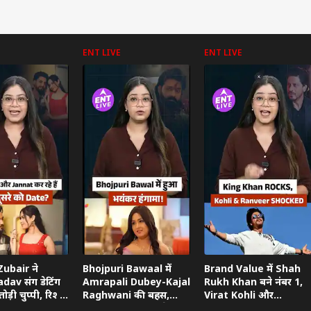
ENT LIVE
ENT LIVE
 कार्नर
 आर्टिकल्स
टॉप रील्स
ा
उत्तर प्रदेश और उत्तराखंड
क्रिकेट
हेल्थ
ubair ने
Bhojpuri Bawaal में
Brand Value में Shah
dav संग डेटिंग
Amrapali Dubey-Kajal
Rukh Khan बने नंबर 1,
ोड़ी चुप्पी, रिश्ते
Raghwani की बहस,
Virat Kohli और
ताया
Pawan Singh गुस्से में
Ranveer Singh को छोड़ा