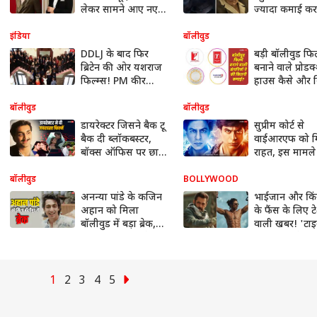
लेकर सामने आए नए
ज्यादा कमाई कर
अपडेट
वाली हिंदी फिल्म
यशराज फिल्म्स न
इंडिया
बॉलीवुड
को दी बधाई
DDLJ के बाद फिर
बड़ी बॉलीवुड फि
ब्रिटेन की ओर यशराज
बनाने वाले प्रोड
फिल्म्स! PM कीर
हाउस कैसे और 
स्टारमर ने किया मुंबई
कमाते हैं?
स्टूडियो का दौरा
बॉलीवुड
बॉलीवुड
डायरेक्टर जिसने बैक टू
सुप्रीम कोर्ट से
बैक दी ब्लॉकबस्टर,
वाईआरएफ को म
बॉक्स ऑफिस पर छाई
राहत, इस मामले 
रहती हैं फिल्में, जानें
नहीं देना होगा 
कौन हैं वो
बॉलीवुड
BOLLYWOOD
अनन्या पांडे के कजिन
भाईजान और कि
अहान को मिला
के फैंस के लिए 
बॉलीवुड में बड़ा ब्रेक,
वाली खबर! 'टा
यशराज फिल्मस के
पठान' को लेकर 
साथ मचाने जा रहे
आया ये बड़ा अप
इंडस्ट्री में धमाल
1
2
3
4
5