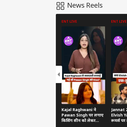
News Reels
ENT LIVE
ENT LIVE
पर्सनल
टॉप
हॅलो गेस्ट
इंडिय
एडवर्टाइज विथ अस
प्राइवेसी पॉलिसी
Kajal Raghwani ने
Jannat Z
Pawan Singh पर लगाए
Elvish Ya
कॉन्टैक्ट अस
किसिंग सीन को लेकर
रूमर्स पर त
सेंड फीडबैक
गंभीर आरोप, Bhojpuri
का सच ब