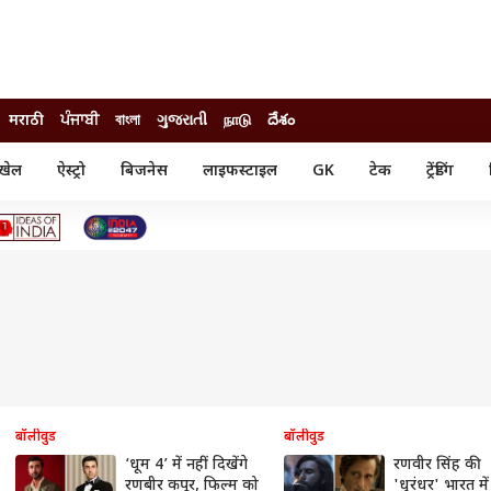
मराठी
ਪੰਜਾਬੀ
বাংলা
ગુજરાતી
நாடு
దేశం
खेल
ऐस्ट्रो
बिजनेस
लाइफस्टाइल
GK
टेक
ट्रेंडिंग
ंजन
ऑटो
खेल
ुड
कार
क्रिकेट
री सिनेमा
टेक्नोलॉजी
शिक्षा
ल सिनेमा
मोबाइल
रिजल्ट
्रिटीज
चैटजीपीटी
नौकरी
ी
गैजेट
वेब स्टोरीज
यूटिलिटी न्यूज़
कल्चर
फैक्ट चेक
बॉलीवुड
बॉलीवुड
‘धूम 4’ में नहीं दिखेंगे
रणवीर सिंह की
रणबीर कपूर, फिल्म को
'धुरंधर' भारत मे