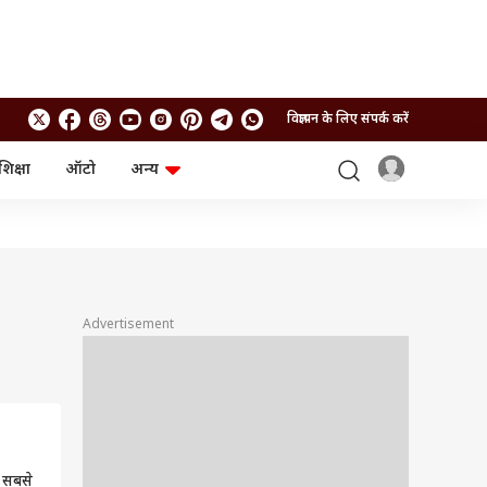
विज्ञापन के लिए संपर्क करें
शिक्षा
ऑटो
अन्य
बिजनेस
लाइफस्टाइल
पर्सनल फाइनेंस
स्वास्थ्य
स्टॉक मार्केट
ट्रैवल
म्यूचुअल फंड्स
फूड
क्रिप्टो
फैशन
आईपीओ
Health and Fitness
Advertisement
फोटो गैलरी
जनरल नॉलेज
वीडियो
ं सबसे