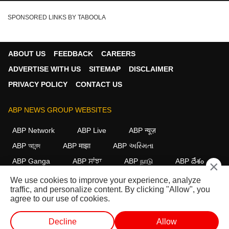
SPONSORED LINKS BY TABOOLA
ABOUT US
FEEDBACK
CAREERS
ADVERTISE WITH US
SITEMAP
DISCLAIMER
PRIVACY POLICY
CONTACT US
ABP NEWS GROUP WEBSITES
ABP Network
ABP Live
ABP न्यूज़
ABP আনন্দ
ABP माझा
ABP અસ્મિતા
ABP Ganga
ABP ਸਾਂਝਾ
ABP நாடு
ABP దేశం
×
We use cookies to improve your experience, analyze
FOLLOW US
traffic, and personalize content. By clicking "Allow", you
agree to our use of cookies.
Decline
Allow
This website follows the
DNPA Code of Ethics.
Copyright@2026.