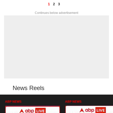
1
2
3
Continues below advertisement
News Reels
ABP NEWS
ABP NEWS