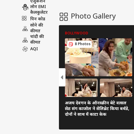
एजुकेशन
लोन EMI
कैलकुलेटर
Photo Gallery
पिन कोड
सोने की
कीमत
BOLLYWOOD
चांदी की
कीमत
8 Photos
AQI
अजय देवगन के ऑनस्क्रीन बेटे वत्सल
सेठ संग काजोल ने सेलिब्रेट किया बर्थडे,
दोनों ने साथ में काटा केक