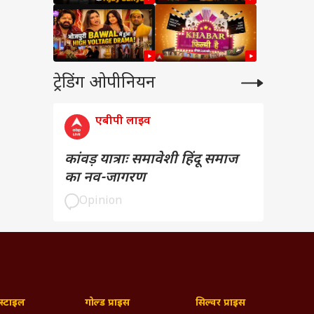
ट्रेडिंग ओपीनियन
एबीपी लाइव
कांवड़ यात्राः समावेशी हिंदू समाज
का नव-जागरण
Opinion
्टाइल
गोल्ड प्राइस
सिल्वर प्राइस