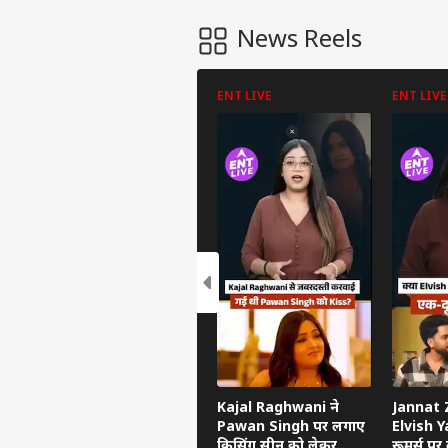
News Reels
ENT LIVE
ENT LIVE
पर्सनल
टॉप
हॅलो गेस्ट
इंडिय
एडवर्टाइज विथ अस
प्राइवेसी पॉलिसी
Kajal Raghwani ने
Jannat Z
कॉन्टैक्ट अस
Pawan Singh पर लगाए
Elvish Ya
किसिंग सीन को लेकर
रूमर्स पर त
सेंड फीडबैक