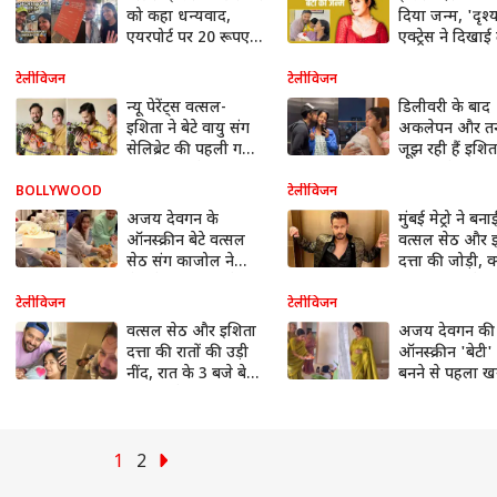
को कहा धन्यवाद,
दिया जन्म, 'दृश्
एयरपोर्ट पर 20 रूपए में
एक्ट्रेस ने दिखा
खरीदी पानी की बोतल
की पहली झलक
टेलीविजन
टेलीविजन
न्यू पेरेंट्स वत्सल-
डिलीवरी के बाद
इशिता ने बेटे वायु संग
अकलेपन और तन
सेलिब्रेट की पहली गणेश
जूझ रही हैं इशिता
चतुर्थी, लाड़ले को गोद
वीडियो शेयर कर 
में लिए बप्पा का
किया पोस्ट प्रेगने
BOLLYWOOD
टेलीविजन
आशीर्वाद लेता दिखा
दर्द
अजय देवगन के
मुंबई मेट्रो ने बन
कपल
ऑनस्क्रीन बेटे वत्सल
वत्सल सेठ और 
सेठ संग काजोल ने
दत्ता की जोड़ी, क
सेलिब्रेट किया बर्थडे,
आपको पता है इ
दोनों ने साथ में काटा
लव स्टोरी?
टेलीविजन
टेलीविजन
केक
वत्सल सेठ और इशिता
अजय देवगन की
दत्ता की रातों की उड़ी
ऑनस्क्रीन 'बेटी' 
नींद, रात के 3 बजे बेटे
बनने से पहला ख
को सुलाने की कोशिश
ड्रीम होम, विधि
करता दिखा कपल
से किया गृह प्रवे
1
2