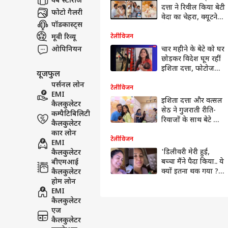
वेब स्टोरीज
दत्ता ने रिवील किया बेटी
फोटो गैलरी
वेदा का चेहरा, क्यूटनेस
पॉडकास्ट्स
ने जीता दिल, देखें
फोटोज
मूवी रिव्यू
टेलीविजन
ओपिनियन
चार महीने के बेटे को घर
छोड़कर विदेश घूम रहीं
इशिता दत्ता, फोटोज
यूजफुल
देखकर पति ने दिया
पर्सनल लोन
ऐसा रिएक्शन
टेलीविजन
EMI
इशिता दत्ता और वत्सल
कैलकुलेटर
सेठ ने गुजराती रीति-
कम्पैटिबिलिटी
रिवाजों के साथ बेटे का
कैलकुलेटर
किया नामकरण,
कार लोन
जानिए- कपल ने क्या
टेलीविजन
EMI
रखा है अपने नन्हें प्रिंस
'डिलीवरी मेरी हुई,
कैलकुलेटर
का नाम
बच्चा मैंने पैदा किया.. ये
बीएमआई
क्यों इतना थक गया ?'
कैलकुलेटर
न्यू मॉम इशिता दत्ता ने
होम लोन
की पति वत्सल सेठ की
EMI
शिकायत
कैलकुलेटर
एज
कैलकुलेटर