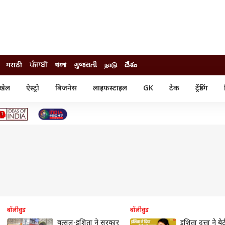
मराठी
ਪੰਜਾਬੀ
বাংলা
ગુજરાતી
நாடு
దేశం
खेल
ऐस्ट्रो
बिजनेस
लाइफस्टाइल
GK
टेक
ट्रेंडिंग
ंजन
ऑटो
खेल
ुड
कार
क्रिकेट
री सिनेमा
टेक्नोलॉजी
शिक्षा
ल सिनेमा
मोबाइल
रिजल्ट
्रिटीज
चैटजीपीटी
नौकरी
ी
गैजेट
वेब स्टोरीज
यूटिलिटी न्यूज़
कल्चर
फैक्ट चेक
बॉलीवुड
बॉलीवुड
वत्सल-इशिता ने सरकार
इशिता दत्ता ने बे