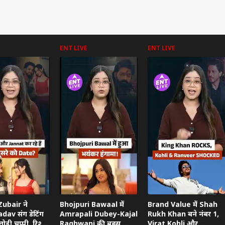
ENT LIVE
ENT LIVE
 कार्नर
 आर्टिकल्स
टॉप रील्स
ा
उत्तर प्रदेश और उत्तराखंड
क्रिकेट
हेल्थ
ubair ने
Bhojpuri Bawaal में
Brand Value में Shah
dav संग डेटिंग
Amrapali Dubey-Kajal
Rukh Khan बने नंबर 1,
ोड़ी चुप्पी, रिश्ते
Raghwani की बहस,
Virat Kohli और