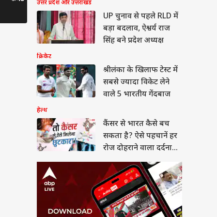
उत्तर प्रदेश और उत्तराखंड
र से भारत कैसे बच
Upp 2 का फिनाले
सबसे बड़ी
 है? ऐसे पहचानें हर
UP चुनाव से पहले RLD में
Controversies
दोहराने वाला दर्दनाक
या
बड़ा बदलाव, ऐश्वर्य राज
सिंह बने प्रदेश अध्यक्ष
क्रिकेट
श्रीलंका के खिलाफ टेस्ट में
सबसे ज्यादा विकेट लेने
न हंटर्स बना रही भारतीय
सेना, ऑपरेशन सिंदूर से
वाले 5 भारतीय गेंदबाज
 है इसका कनेक्शन?
हेल्थ
कैंसर से भारत कैसे बच
सकता है? ऐसे पहचानें हर
रोज दोहराने वाला दर्दनाक
सच