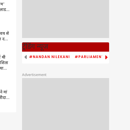
यम'
ई लाडली
ाव से
 दत्ता!
बयां
ट्रेंडिंग न्यूज
ंसी का
#NANDAN NILEKANI
#PARLIAMENT MONSOON S
ाई थी
इशिता
्या
नकी
Advertisement
ने मां
रीदा
-विधान
श