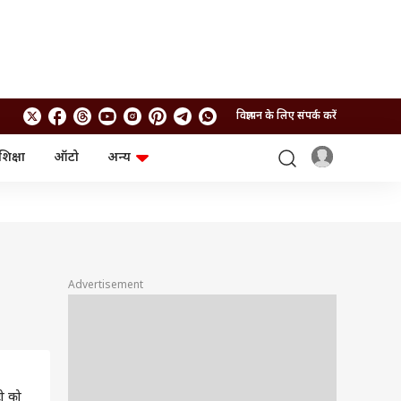
विज्ञापन के लिए संपर्क करें
शिक्षा
ऑटो
अन्य
बिजनेस
लाइफस्टाइल
पर्सनल फाइनेंस
स्वास्थ्य
स्टॉक मार्केट
ट्रैवल
म्यूचुअल फंड्स
फूड
क्रिप्टो
फैशन
आईपीओ
Health and Fitness
Advertisement
फोटो गैलरी
जनरल नॉलेज
वीडियो
टी को