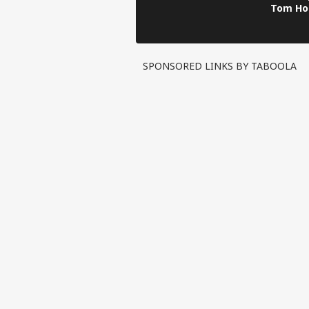
Tom Hol
जीता दिल,
Marvel 
SPONSORED LINKS BY TABOOLA
पर्सनल
टॉप
हॅलो गेस्ट
इंडिय
एडवर्टाइज विथ अस
प्राइवेसी पॉलिसी
कॉन्टैक्ट अस