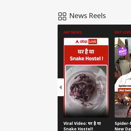
News Reels
ABP NEWS
ENT LIVE
Viral Video: घर है या
Spider
Snake Hostel!
New Da