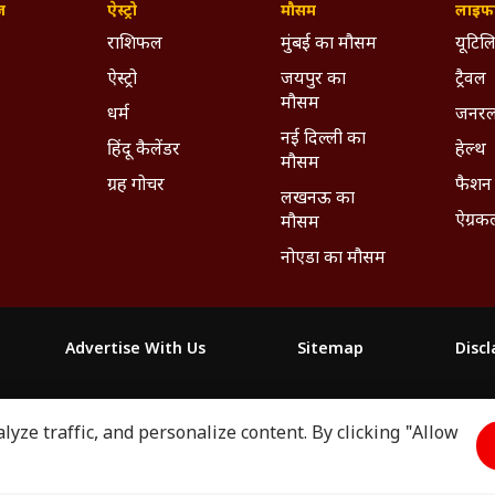
ज़
ऐस्ट्रो
मौसम
लाइफस
राशिफल
मुंबई का मौसम
यूटिलि
ऐस्ट्रो
जयपुर का
ट्रैवल
मौसम
धर्म
जनरल
नई दिल्ली का
हिंदू कैलेंडर
हेल्थ
मौसम
ग्रह गोचर
फैशन
लखनऊ का
ऐग्रक
मौसम
नोएडा का मौसम
Advertise With Us
Sitemap
Disc
माझा
ABP અસ્મિતા
ABP Ganga
ABP ਸਾਂਝਾ
ABP நாடு
ABP దేశ
yze traffic, and personalize content. By clicking "Allow
2026. All rights reserved.