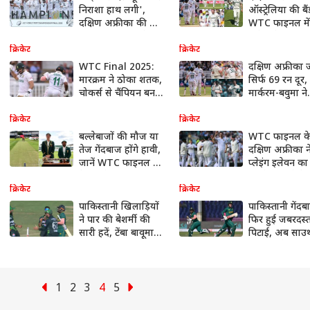
निराशा हाथ लगी',
ऑस्ट्रेलिया की बैं
दक्षिण अफ्रीका की जीत
WTC फाइनल में
पर कप्तान बवुमा ने क्या
विकेट से रौंदा; 
कहा
बाद जीती ICC ट्
क्रिकेट
क्रिकेट
WTC Final 2025:
दक्षिण अफ्रीका 
मारक्रम ने ठोका शतक,
सिर्फ 69 रन दूर,
चोकर्स से चैंपियन बनने
मार्करम-बवुमा ने
की राह पर अफ्रीकी
मिलकर कंगारुओ
टीम, आज रचा जाएगा
निकाला तेल; पढ़ें
क्रिकेट
क्रिकेट
इतिहास?
दिन क्या-क्या ह
बल्लेबाजों की मौज या
WTC फाइनल के
तेज गेंदबाज होंगे हावी,
दक्षिण अफ्रीका 
जानें WTC फाइनल में
प्लेइंग इलेवन क
कैसी रहेगी लॉर्ड्स की
ऑस्ट्रेलिया से है
पिच?
मुकाबला
क्रिकेट
क्रिकेट
पाकिस्तानी खिलाड़ियों
पाकिस्तानी गेंदब
ने पार की बेशर्मी की
फिर हुई जबरदस्
सारी हदें, टेंबा बावूमा
पिटाई, अब साउ
को आउट कर यूं किया
अफ्रीका ने बना ड
सेलीब्रेट
352 रन
1
2
3
4
5