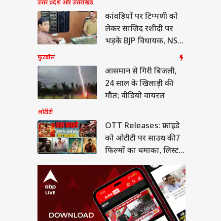
उत्तर प्रदेश और उत्तराखंड
 Releases: फ्राइडे
ओटीटी पर साउथ की 7
कांवड़ियों पर टिप्पणी को
मों का धमाका, लिस्ट में
या
लेकर साजिद रशीदी पर
निन' समेत और कौन
भड़के BJP विधायक, NSA
लगाने की मांग
फ़ुटबॉल
आसमान से गिरी बिजली,
24 साल के खिलाड़ी की
ीत दीपके ने CJP में
ये बड़ा पद, 13 नेताओं
मौत; वीडियो वायरल
्या मिला?
ओटीटी
OTT Releases: फ्राइडे
को ओटीटी पर साउथ की 7
फिल्मों का धमाका, लिस्ट में
'लेनिन' समेत और कौन