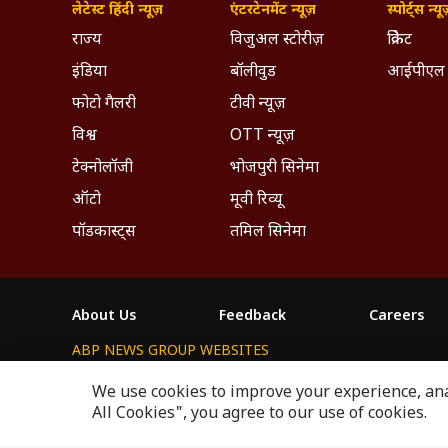
लेटेस्ट हिंदी न्यूज़
एंटरटेनमेंट न्यूज़
स्पोर्ट्स न्यू
राज्य
विजुअल स्टोरीज़
क्रिकेट
इंडिया
बॉलीवुड
आईपीएल
फोटो गैलरी
टीवी न्यूज़
विश्व
OTT न्यूज़
टेक्नोलॉजी
भोजपुरी सिनेमा
ऑटो
मूवी रिव्यू
पॉडकास्ट्स
तमिल सिनेमा
About Us
Feedback
Careers
ABP NEWS GROUP WEBSITES
ABP Network
ABP Live
ABP न्यूज़
ABP আনন্দ
ABP 
We use cookies to improve your experience, anal
All Cookies", you agree to our use of cookies.
This website follows the
DNPA Code of Ethics.
Copyright@