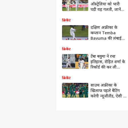
ऑस्ट्रेलिया को भारी
पड़ी यह गलती, जानें
कंगारुओं की हार का
सबसे बड़ा कारण
क्रिकेट
दक्षिण अफ्रीका के
कप्तान Temba
Bavuma की लंबाई
कितनी है? गूगल पर
खूब सर्च की जा रही
क्रिकेट
टेंबा बावुमा की हाइट
टेंबा बवुमा ने रचा
इतिहास, रोहित शर्मा के
रिकॉर्ड की कर ली
बराबरी; बन गए ऐसा
करने वाले दूसरे
क्रिकेट
बल्लेबाज
साउथ अफ्रीका के
खिलाफ पहले बैटिंग
करेगी न्यूजीलैंड, ऐसी है
दोनों टीमों की प्लेइंग 11