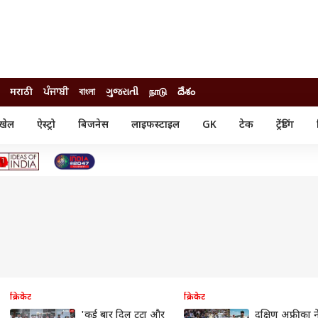
मराठी
ਪੰਜਾਬੀ
বাংলা
ગુજરાતી
நாடு
దేశం
खेल
ऐस्ट्रो
बिजनेस
लाइफस्टाइल
GK
टेक
ट्रेंडिंग
ंजन
ऑटो
खेल
ुड
कार
क्रिकेट
री सिनेमा
टेक्नोलॉजी
शिक्षा
ल सिनेमा
मोबाइल
रिजल्ट
्रिटीज
चैटजीपीटी
नौकरी
ी
गैजेट
वेब स्टोरीज
यूटिलिटी न्यूज़
कल्चर
फैक्ट चेक
क्रिकेट
क्रिकेट
'कई बार दिल टूटा और
दक्षिण अफ्रीका 