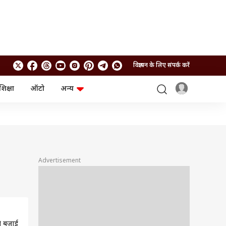
विज्ञापन के लिए संपर्क करें
शिक्षा
ऑटो
अन्य
बिजनेस
लाइफस्टाइल
पर्सनल फाइनेंस
स्वास्थ्य
स्टॉक मार्केट
ट्रैवल
म्यूचुअल फंड्स
फूड
क्रिप्टो
फैशन
आईपीओ
Health and Fitness
Advertisement
फोटो गैलरी
जनरल नॉलेज
वीडियो
ने बजाई