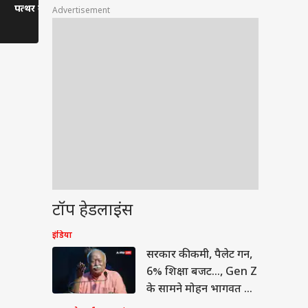
पत्थर का बड़ा टुकड़ा गिरा,
आरोप
डाला।
Advertisement
यात्रियों को रोका गया।
टॉप हेडलाइंस
टी
इंडिया
सरकार की कमी, पैलेट गन,
6% शिक्षा बजट..., Gen Z
के सामने मोहन भागवत का
कबूलनामा