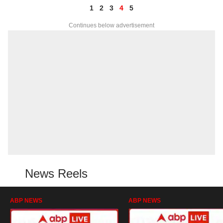
1
2
3
4
5
Continues below advertisement
News Reels
ABP NEWS
ABP NEWS