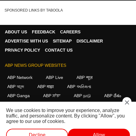
SPONSORED LINKS BY TABOOLA
ABOUT US
FEEDBACK
CAREERS
ADVERTISE WITH US
SITEMAP
DISCLAIMER
PRIVACY POLICY
CONTACT US
ABP NEWS GROUP WEBSITES
ABP Network
ABP Live
ABP न्यूज़
ABP আনন্দ
ABP माझा
ABP અસ્મિતા
ABP Ganga
ABP ਸਾਂਝਾ
ABP நாடு
ABP దేశం
×
FOLLOW US
We use cookies to improve your experience, analyze
traffic, and personalize content. By clicking "Allow", you
agree to our use of cookies.
This website follows the
DNPA Code of Ethics.
Copyright@2026.
Decline
Allow