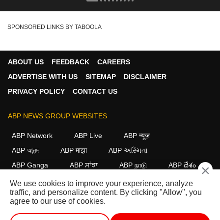
SPONSORED LINKS BY TABOOLA
ABOUT US
FEEDBACK
CAREERS
ADVERTISE WITH US
SITEMAP
DISCLAIMER
PRIVACY POLICY
CONTACT US
ABP NEWS GROUP WEBSITES
ABP Network
ABP Live
ABP न्यूज़
ABP আনন্দ
ABP माझा
ABP અસ્મિતા
ABP Ganga
ABP ਸਾਂਝਾ
ABP நாடு
ABP దేశం
×
We use cookies to improve your experience, analyze
FOLLOW US
traffic, and personalize content. By clicking "Allow", you
agree to our use of cookies.