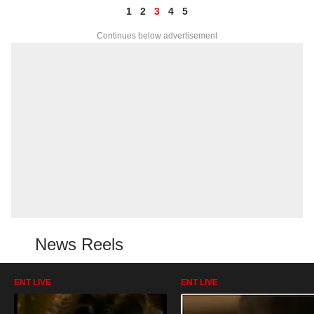
1
2
3
4
5
Continues below advertisement
News Reels
ENT LIVE
ENT LIVE