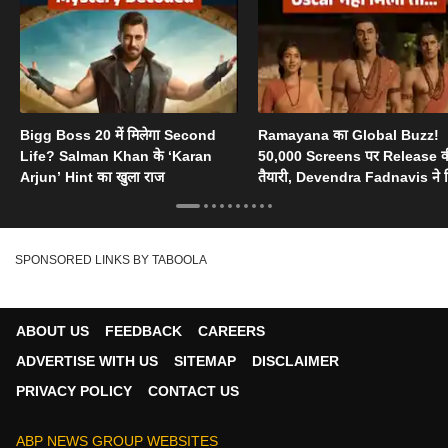
Bigg Boss 20 में मिलेगा Second
Ramayana का Global Buzz!
Life? Salman Khan के ‘Karan
50,000 Screens पर Release 
Arjun’ Hint का खुला राज
तैयारी, Devendra Fadnavis ने 
Oscar का सपोर्ट
SPONSORED LINKS BY TABOOLA
ABOUT US
FEEDBACK
CAREERS
ADVERTISE WITH US
SITEMAP
DISCLAIMER
PRIVACY POLICY
CONTACT US
ABP NEWS GROUP WEBSITES